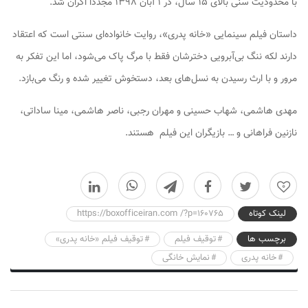
با محدودیت سنی بالای ۱۵ سال، در ۱ آبان ۱۳۹۸ مجددا اکران شد.
داستان فیلم سینمایی «خانه پدری»، روایت خانواده‌ای سنتی است که اعتقاد
دارند لکه ننگ بی‌آبرویی دخترشان فقط با مرگ پاک می‌شود، اما این تفکر به
مرور و با ارث رسیدن به نسل‌های بعد، دستخوش تغییر شده و رنگ می‌بازد.
مهدی هاشمی، شهاب حسینی و مهران رجبی، ناصر هاشمی، مینا ساداتی،
نازنین فراهانی و … بازیگران این فیلم هستند.
0
لینک کوتاه
https://boxofficeiran.com /?p=160765
برچسب ها
توقیف فیلم
توقیف فیلم «خانه پدری»
خانه پدری
نمایش خانگی