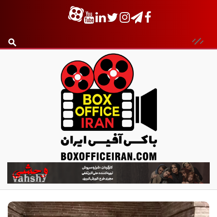
ب
ا
ک
س
آ