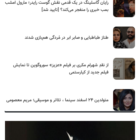
رایان گاسلینگ در یک قدمی نقش گوست رایدر؛ مارول امشب
بمب خبری را منفجر می‌کند؟ [تایید شد]
طناز طباطبایی و صابر ابر در مُردگی هم‌بازی شدند
از نقدِ شهرام مکری بر فیلم «عزیز» سوروگوین تا نمایش
فیلم جدید از کیارستمی
متولدین ۲۴ اسفند سینما ، تئاتر و موسیقی؛ مریم معصومی