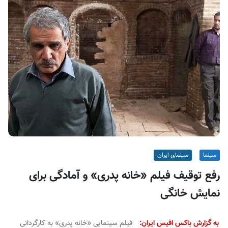
ف
ی
س
ا
ی
ر
ا
ن
سینما
سینمای ایران
رفع توقیف فیلم «خانه پدری» و آمادگی برای
نمایش خانگی
به گزارش باکس افیس ایران:
فیلم سینمایی «خانه پدری» به کارگردانی