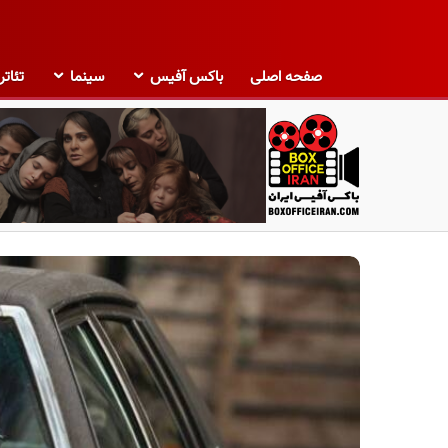
صفحه اصلی
باکس آفیس
سینما
تئاتر
ب
ا
ک
س
آ
ف
ی
س
ا
ی