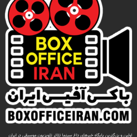
اولين و بزرگترين پايگاه خبرهاي داغ سينما تئاتر تلويزيون موسيقي در ايران