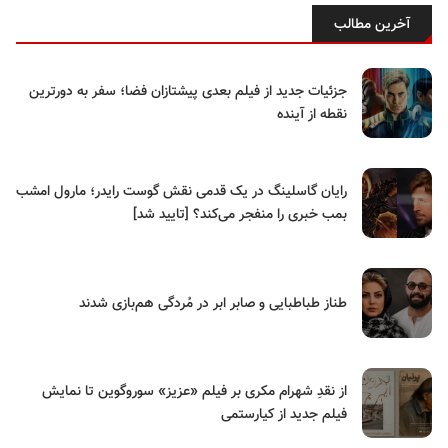
آخرین مطالب
جزئیات جدید از فیلم بعدی پیشتازان فضا؛ سفر به دورترین
نقطه از آینده
رایان گاسلینگ در یک قدمی نقش گوست رایدر؛ مارول امشب
بمب خبری را منفجر می‌کند؟ [تایید شد]
طناز طباطبایی و صابر ابر در مُردگی هم‌بازی شدند
از نقدِ شهرام مکری بر فیلم «عزیز» سوروگوین تا نمایش
فیلم جدید از کیارستمی