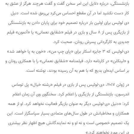
بازنشستگی، درباره دلایل این امر سخن گفت و گفت هرچند هرگز از عشق به
کار دست نکشید اما در آن مقطع احساس می‌کرد بی‌رمق شده‌ است. دنیل
دی لوئیس برای اولین بار درباره تصمیم خود برای پایان دادن به بازنشستگی
از بازیگری پس از ۸ سال و بازی در فیلم «شقایق نعمانی» یا «آنمون» فیلم
جدیدی به کارگردانی پسرش رونان، صحبت کرد.
دی-لوئیس که ۳ جایزه اسکار برای «پای چپ من»، «خون به پا خواهد شد»
و «لینکلن» در کارنامه دارد، فیلمنامه «شقایق نعمانی» را با همکاری رونان و
بر اساس ایده‌ای بدیع که با هم به آن رسیده بودند، نوشته است.
در ژوئن ۲۰۱۷، دی-لوئیس پس از بازی در فیلم «رشته خیال» پل توماس
اندرسون، بازنشستگی از بازیگری را اعلام کرد. سخنگوی وی آن زمان اعلام
کرد: «دنیل دی-لوئیس دیگر به عنوان بازیگر فعالیت نخواهد کرد. او از همه
همکاران و مخاطبانش در طول سال‌های متمادی بسیار سپاسگزار است. این
یک تصمیم خصوصی است و نه او و نه نمایندگانش هیچ اظهار نظر بیشتری
در این مورد نخواهند کرد.»