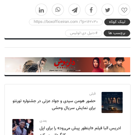
0
لینک کوتاه
https://boxofficeiran.com /?p=162030
برچسب ها
دنیل دی-لوئیس
قبلی
حضور هومن سیدی و جواد عزتی در جشنواره تورنتو
برای نمایش سریال وحشی
بعدی
ادریس البا فیلم «اینطور پیش می‌رود» را برای اپل