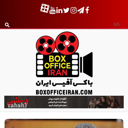
ب
ا
ک
س
آ