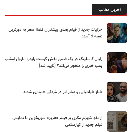
آخرین مطالب
جزئیات جدید از فیلم بعدی پیشتازان فضا؛ سفر به دورترین
نقطه از آینده
رایان گاسلینگ در یک قدمی نقش گوست رایدر؛ مارول امشب
بمب خبری را منفجر می‌کند؟ [تایید شد]
طناز طباطبایی و صابر ابر در مُردگی هم‌بازی شدند
از نقدِ شهرام مکری بر فیلم «عزیز» سوروگوین تا نمایش
فیلم جدید از کیارستمی