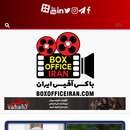
ب
ا
ک
س
آ