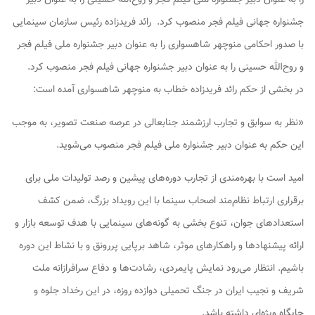
جشنواره جهانی فیلم فجر منصوب کرد. رائد فریدزاده رئیس سازمان سینمایی
با صدور احکامی منوچهر شاهسواری را به عنوان دبیر جشنواره ملی فیلم فجر
و روح‌الله حسینی را به عنوان دبیر جشنواره جهانی فیلم فجر منصوب کرد.
در بخشی از حکم رائد فریدزاده خطاب به منوچهر شاهسواری آمده است:
«نظر به سوابق و تجارب ارزشمند جنابعالی در عرصه صنعت تصویر، به موجب
این حکم به عنوان دبیر جشنواره ملی فیلم فجر منصوب می‌شوید.
امید است با بهره‌مندی از تجارب دوره‌های پیشین و رصد تولیدات ملی برای
برقراری ارتباط نظام‌مند اصحاب سینما با این رویداد بزرگ، ضمن کشف
استعدادهای جوان، تنوع بخشی به گونه‌های سینمایی با هدف توسعه بازار و
ارائه پیشنهادها و راهکارهای موثر، شاهد برپایی پررونق و با نشاط این دوره
باشیم. انتظار می‌رود نمایش پایمردی، رشادت‌ها و دفاع سرافرازانه ملت
شریف و نجیب ایران در جنگ تحمیلی دوازده روزه، در این رخداد جلوه و
جایگاه ویژه‌ای داشته باشد.