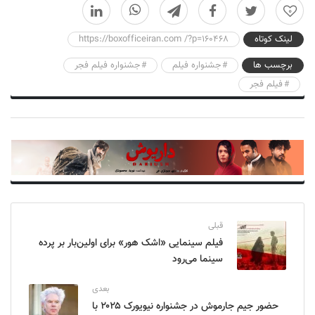
0
لینک کوتاه
https://boxofficeiran.com /?p=160468
برچسب ها
جشنواره فیلم
جشنواره فیلم فجر
فیلم فجر
قبلی
فیلم سینمایی «اشک هور» برای اولین‌بار بر پرده
سینما می‌رود
بعدی
حضور جیم جارموش در جشنواره نیویورک ۲۰۲۵ با