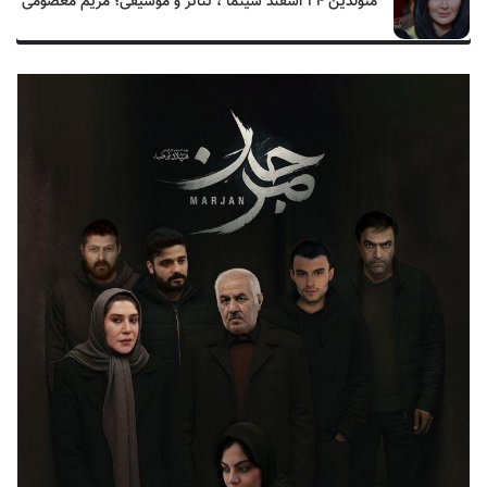
متولدین ۲۴ اسفند سینما ، تئاتر و موسیقی؛ مریم معصومی