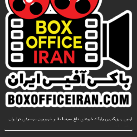
اولين و بزرگترين پايگاه خبرهاي داغ سينما تئاتر تلويزيون موسيقي در ايران
تماس با ما