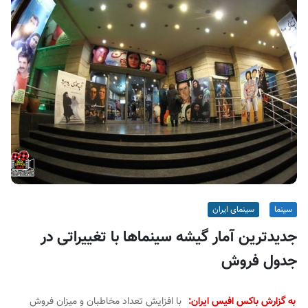
ف
ی
س
ا
ی
ر
ا
ن
سینما
سینمای ایران
جدیدترین آمار گیشه سینماها با تغییراتی در
جدول فروش
به گزارش باکس افیس ایران:
با افزایش تعداد مخاطبان و میزان فروش