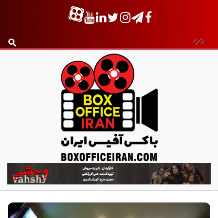
ب
ا
ک
س
آ