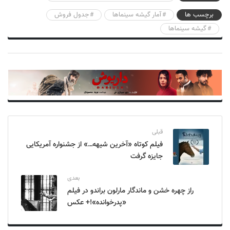
برچسب ها
آمار گیشه سینماها
جدول فروش
گیشه سینماها
قبلی
فیلم کوتاه «آخرین شیهه…» از جشنواره آمریکایی
جایزه گرفت
بعدی
راز چهره خشن و ماندگار مارلون براندو در فیلم
«پدرخوانده»!+ عکس