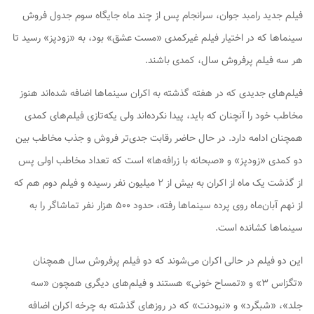
فیلم جدید رامبد جوان، سرانجام پس از چند ماه جایگاه سوم جدول فروش
سینماها که در اختیار فیلم غیرکمدی «مست عشق» بود، به «زودپز» رسید تا
هر سه فیلم پرفروش سال، کمدی باشند.
فیلم‌های جدیدی که در هفته گذشته به اکران سینماها اضافه شده‌اند هنوز
مخاطب خود را آنچنان که باید، پیدا نکرده‌اند ولی یکه‌تازی فیلم‌های کمدی
همچنان ادامه دارد. در حال حاضر رقابت جدی‌تر فروش و جذب مخاطب بین
دو کمدی «زودپز» و «صبحانه با زرافه‌ها» است که تعداد مخاطب اولی پس
از گذشت یک ماه از اکران به بیش از ۲ میلیون نفر رسیده و فیلم دوم هم که
از نهم آبان‌ماه روی پرده سینماها رفته، حدود ۵۰۰ هزار نفر تماشاگر را به
سینماها کشانده است.
این دو فیلم در حالی اکران می‌شوند که دو فیلم پرفروش سال همچنان
«تگزاس ۳» و «تمساح خونی» هستند و فیلم‌های دیگری همچون «سه
جلد»، «شبگرد» و «نبودنت» که در روزهای گذشته به چرخه اکران اضافه