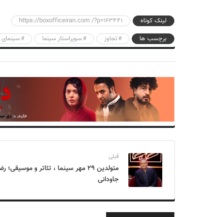
لینک کوتاه
https://boxofficeiran.com /?p=163441
برچسب ها
تجاوز
سوپراستار سینما
سینمای 
قبلی
متولدین ۲۹ مهر سینما ، تئاتر و موسیقی؛ رض
جاودانی