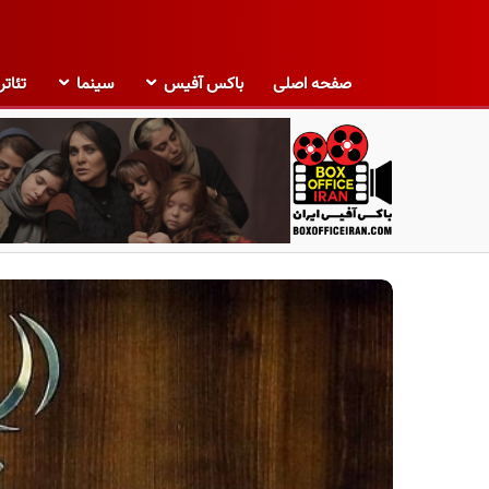
صفحه اصلی
باکس آفیس
سینما
تئاتر
ب
ا
ک
س
آ
ف
ی
س
ا
ی