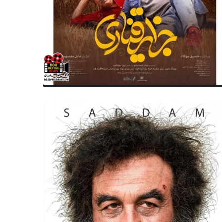
سینمای جهان
سینمای جهان
ار دوپاردیو به جرم تجاوز سرانجام به
اکران «آخرین تانگو در پاریس» ب
دگاه رفت
دلیل صحنه تجاوز لغو شد