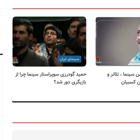
سینمای ایران
ن ۱۲ بهمن سینما ، تئاتر و
حمید گودرزی سوپراستار سینما چرا از
ژر
 کسبیان
بازیگری دور شد؟
دا