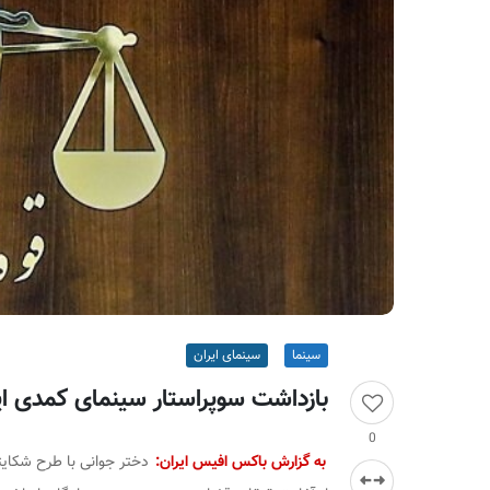
ر
ا
ن
سینما
سینمای ایران
بازداشت سوپراستار سینمای کمدی ایر
0
به گزارش باکس افیس ایران:
دختر جوانی با طرح شکایتی