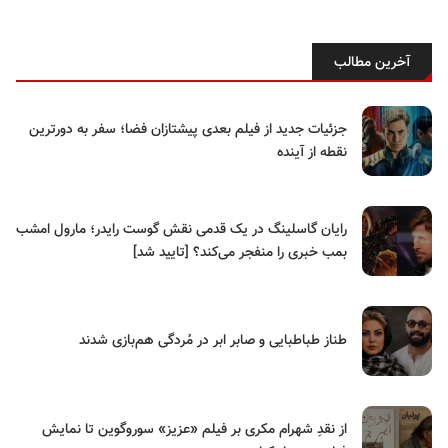
آخرین مطالب
جزئیات جدید از فیلم بعدی پیشتازان فضا؛ سفر به دورترین
نقطه از آینده
رایان گاسلینگ در یک قدمی نقش گوست رایدر؛ مارول امشب
بمب خبری را منفجر می‌کند؟ [تایید شد]
طناز طباطبایی و صابر ابر در مُردگی هم‌بازی شدند
از نقدِ شهرام مکری بر فیلم «عزیز» سوروگوین تا نمایش