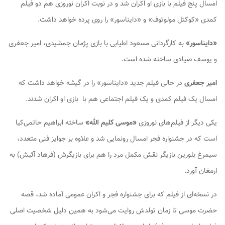
امسال پنج فیلم با بازی او اکران شد و در نوبت اکران نوروزی هم دو فیلم
کمدی «کوکتل مولوتوف» و «دایناسور» را روی پرده خواهد داشت.
«دایناسور»
به کارگردانی مسعود اطیابی با بازی پژمان جمشیدی، امیر جعفری
و یوسف صیادی ساخته شده است.
امیر جعفری
در حالی فیلم جدید «دایناسور» را در گیشه خواهد داشت که
امسال یک فیلم کمدی و یک فیلم اجتماعی هم با بازی او اکران شدند.
یکی دیگر از فیلم‌های نوروزی
«موسی کلیم الله»
ساخته ابراهیم حاتمی‌کیا
است که در جشنواره فجر امسال رونمایی شد و علاوه بر جوایز فنی متعدد،
سیمرغ بلورین بازیگر نقش مکمل مرد را هم برای بازیگرش (فرهاد آئیش) به
ارمغان آورد.
در نسخه‌ای از فیلم که برای جشنواره فجر و اکران عمومی آماده شد، قصه‌
حضرت موسی تا زمان تولدش روایت می‌شود به همین دلیل شخصیت اصلی