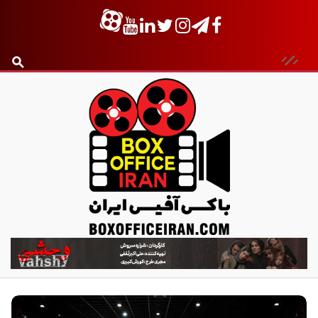
ب
ا
ک
س
آ