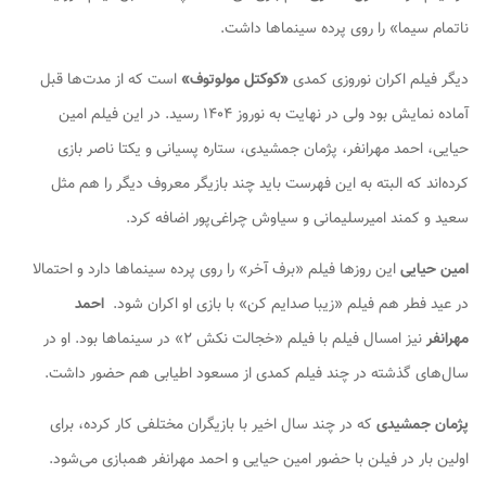
ناتمام سیما» را روی پرده سینماها داشت.
دیگر فیلم اکران نوروزی کمدی
«کوکتل مولوتوف»
است که از مدت‌ها قبل
آماده نمایش بود ولی در نهایت به نوروز ۱۴۰۴ رسید. در این فیلم امین
حیایی، احمد مهرانفر، پژمان جمشیدی، ستاره پسیانی و یکتا ناصر بازی
کرده‌اند که البته به این فهرست باید چند بازیگر معروف دیگر را هم مثل
سعید و کمند امیرسلیمانی و سیاوش چراغی‌پور اضافه کرد.
امین حیایی
این روزها فیلم «برف آخر» را روی پرده سینماها دارد و احتمالا
در عید فطر هم فیلم «زیبا صدایم کن» با بازی او اکران شود.
احمد
مهرانفر
نیز امسال فیلم با فیلم «خجالت نکش ۲» در سینماها بود. او در
سال‌های گذشته در چند فیلم کمدی از مسعود اطیابی هم حضور داشت.
پژمان جمشیدی
که در چند سال اخیر با بازیگران مختلفی کار کرده، برای
اولین بار در فیلن با حضور امین حیایی و احمد مهرانفر همبازی می‌شود.