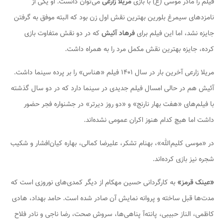
فیلم را مادر موسی (ع) با بازی
مریلا زارعی
می‌توان دانست. او یکی از
نامزدهای سیمرغ بلورین بهترین نقش اول زن بود که البته موفق به گرفتن
جایزه نشد، اما این فیلم برای
فرهاد آئیش
که در دو نقش متفاوت بازی
کرده، جایزه بهترین نقش مکمل مرد را به همراه داشت.
مریلا زارعی آخرین بار در سال ۱۴۰۱ فیلم «هناس» را بر پرده سینما داشت.
آئیش هم در حالی امسال فیلم جدیدی در سینما دارد که در دو سال گذشته
با فیلم‌های «هفت بهار نارنج» و «دو روز دیرتر» در جشنواره فجر حضور
داشت اما هیچ کدام هنوز اکران عمومی نشده‌اند.
در «موسی کلیم‌الله»، بهنام تشکر، علیرضا کمالی، بهاره کیان‌افشار و شکیب
شجره نیز بازی کرده‌اند.
«عینک قرمز»
به کارگردانی حسین مهکام از دیگر کمدی‌های نوروزی است که
مدت‌ها قبل ساخته و پروانه نمایش آن صادر شده است. حامد بهداد، هادی
کاظمی، الناز حبیبی، پانته‌آ پناهی‌ها، سروش صحت، رضا ناجی و نادر فلاح