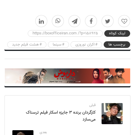
0
لینک کوتاه
https://boxofficeiran.com /?p=158925
برچسب ها
اکران نوروزی
سینما
هشت فیلم جدید
قبلی
کارگردان برنده ۳ جایزه اسکار فیلم ترسناک
می‌سازد
بعدی