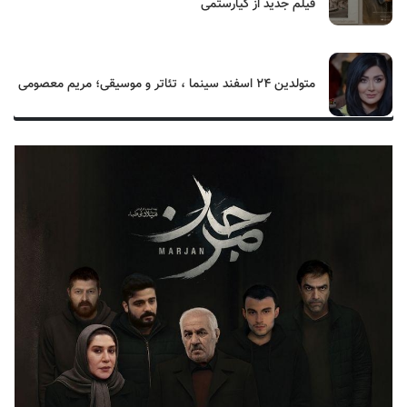
فیلم جدید از کیارستمی
متولدین ۲۴ اسفند سینما ، تئاتر و موسیقی؛ مریم معصومی