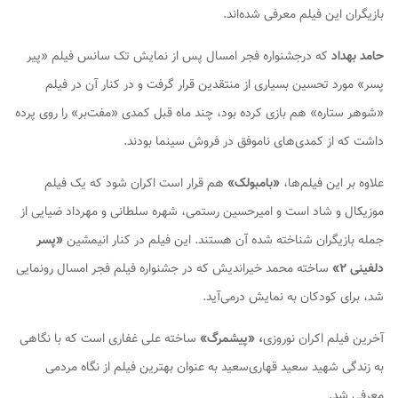
بازیگران این فیلم معرفی شده‌اند.
حامد بهداد
که درجشنواره فجر امسال پس از نمایش تک سانس فیلم «پیر
پسر» مورد تحسین بسیاری از منتقدین قرار گرفت و در کنار آن در فیلم
«شوهر ستاره» هم بازی کرده بود، چند ماه قبل کمدی «مفت‌بر» را روی پرده
داشت که از کمدی‌های ناموفق در فروش سینما بودند.
علاوه بر این فیلم‌ها،
«بامبولک»
هم قرار است اکران شود که یک فیلم
موزیکال و شاد است و امیرحسین رستمی، شهره سلطانی و مهرداد ضیایی از
جمله بازیگران شناخته شده آن هستند. این فیلم در کنار انیمشین
«پسر
دلفینی ۲»
ساخته محمد خیراندیش که در جشنواره فیلم فجر امسال رونمایی
شد، برای کودکان به نمایش درمی‌آید.
آخرین فیلم اکران نوروزی
، «پیشمرگ»
ساخته علی غفاری است که با نگاهی
به زندگی شهید سعید قهاری‌سعید به عنوان بهترین فیلم از نگاه مردمی
معرفی شد.