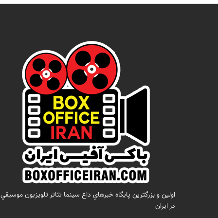
اولين و بزرگترين پايگاه خبرهاي داغ سينما تئاتر تلويزيون موسيقي
در ايران
تماس با ما