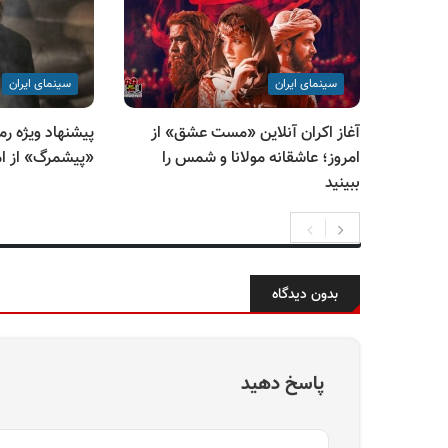
سینمای ایران
سینمای ایران
آغاز اکران آنلاین «مست عشق» از
پیشنهاد ویژه رم
امروز؛ عاشقانه مولانا و شمس را
«پیشمرگ» از امر
ببینید
بدون دیدگاه
پاسخ دهید