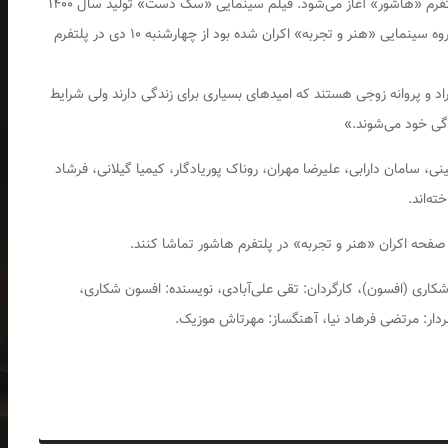
از ۱۰ دی‌ در گروه سینمایی «هنر و تجربه» و از طریق پلتفرم «هاشور» آغاز می‌شود. فیلم سینمایی «سگ دست» تولید سال ۱۴۰۰
یک درام اجتماعی است که پیش از این در سینماهای گروه سینمایی «هنر و تجربه» اکران شده بود از چهارشنبه ۱۰ دی‌ در پلتفرم
یقه‌ای آمده است: «مراد و پروانه زوجی هستند که امیدهای بسیاری برای زندگی دارند ولی شرایط
گی خود می‌شوند.»
 سامان دارابی، علیرضا مهران، روناک پوریادگار، کیمیا گیلانی، فرشاد
ه‌اند.
 صفحه اکران «هنر و تجربه» در پلتفرم هاشور تماشا کنند.
 شکاری (افسون)، کارگردان: تقی علی‌آبادی، نویسنده: افسون شکاری،
بردار: مرتضی فرهاد نیا، آهنگساز: مهرتاش موزیک.