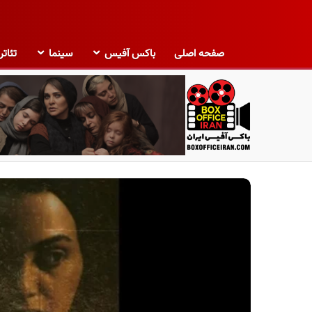
صفحه اصلی
باکس آفیس
سینما
تئاتر
ب
ا
ک
س
آ
ف
ی
س
ا
ی