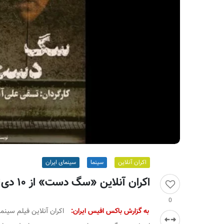
ر
ا
ن
اکران آنلاین
سینما
سینمای ایران
اکران آنلاین «سگ دست» از ۱۰ دی؛ هنر و تجربه در دسترس همه
0
به گزارش باکس افیس ایران:
اکران آنلاین فیلم سین