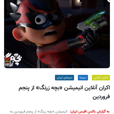
ف
ی
س
ا
ی
ر
ا
ن
اکران آنلاین
سینما
سینمای ایران
اکران آنلاین انیمیشن «بچه زرنگ» از پنجم
فروردین
به گزارش باکس افیس ایران:
انیمیشن «بچه زرنگ» از پنجم فروردین به