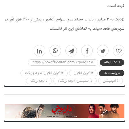
کرده است.
نزدیک به ۲ میلیون نفر در سینماهای سراسر کشور و بیش از ۲۶۰ هزار نفر در
شهرهای فاقد سینما به تماشای این اثر نشستند.
0
لینک کوتاه
https://boxofficeiran.com /?p=159816
برچسب ها
اکران آنلاین
اکران آنلاین «بچه زرنگ»
انیمیشن
انیمیشن «بچه زرنگ»
بچه زرنگ