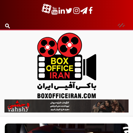
ب
ا
ک
س
آ