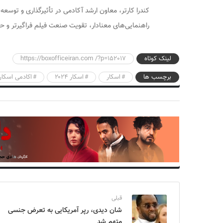
کندرا کارتر، معاون ارشد آکادمی در تأثیرگذاری و توسع
راهنمایی‌های معنادار، تقویت صنعت فیلم فراگیرتر و 
لینک کوتاه
https://boxofficeiran.com /?p=152017
برچسب ها
اسکار
اسکار ۲۰۲۴
اکادمی اسکار
قبلی
شان دیدی، رپر آمریکایی به تعرض جنسی
متهم شد