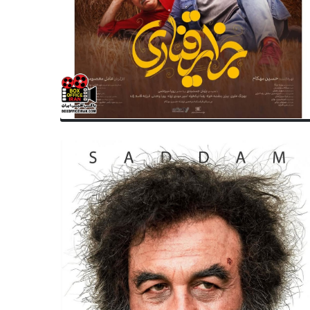
سینمای جهان
سینمای جهان
رکوردشکنی تاریخی اسپیلبرگ با ۱۴ بار
«یک نبرد پس از نبرد دیگر» برن
مزدی اسکار
جایزه منتقدان شد؛ اسکار در را