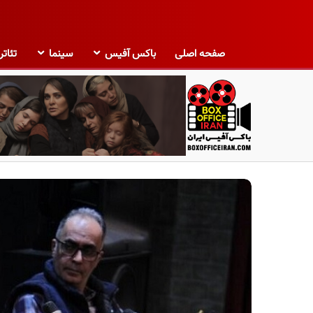
صفحه اصلی
باکس آفیس
سینما
تئاتر
ب
ا
ک
س
آ
ف
ی
س
ا
ی