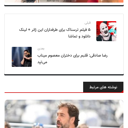
قبلی
۵ فیلم ترسناک برای طرفداران این ژانر + لینک
دانلود و تماشا
بعدی
رضا صادقی: قلبم برای دختران معصوم میناب
می‌تپد
نوشته های مرتبط