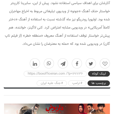
آثارشان برای اهداف سیاسی استفاده نشود. پیش از این، سابرینا کارپنتر
خواستار حذف آهنگ «جونو» از ویدیوی تبلیغاتی مربوط به اخراج مهاجران
شده بود. اولیویا رودریگو نیز ماه گذشته نسبت به استفاده از آهنگ «دختر
کاملاً آمریکایی» در ویدیویی مشابه اعتراض کرد. کنی لاگینز، خواننده، هم
پیش‌تر خواستار توقف استفاده از آهنگ معروف «منطقه خطر» (از فیلم تاپ
گان) در ویدیویی شده بود که حمله به معترضان را نشان می‌داد.
0
لینک کوتاه
https://boxofficeiran.com /?p=167736
برچسب ها
ترامپ
جنگ علیه ایران