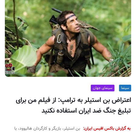
ف
ی
س
ا
ی
ر
ا
ن
سینما
سینمای جهان
اعتراض بن استیلر به ترامپ: از فیلم من برای
تبلیغ جنگ ضد ایران استفاده نکنید
به گزارش باکس افیس ایران:
بن استیلر، بازیگر و کارگردان هالیوود، با