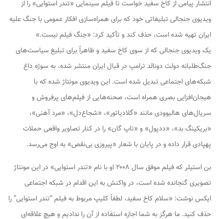
انتشار پیامی از کاخ سفید خواست تا فیلم سینمایی «تندر استوایی» را از
ویدیوی جنجالی تبلیغاتی خود که برای همراه‌سازی افکار عمومی با جنگ علیه
ایران تهیه شده است، حذف کند و تأکید کرد: «جنگ فیلم نیست.»
یک ویدیوی جنجالی که از سوی کاخ سفید و ظاهراً برای تبلیغ سیاست‌های
جنگ‌طلبانه دولت دونالد ترامپ در قبال ایران منتشر شده، به سوژه داغ
شبکه‌های اجتماعی تبدیل شده است. این ویدیوی مونتاژ شده که با
هیجان‌افزایی بصری همراه است، صحنه‌هایی از فیلم‌های پرفروش و
سریال‌های هالیوودی مانند «گلادیاتور»، «شجاع‌دل»، «مرد آهنی»،
«بریکینگ بد»، «ددپول» و «تاپ گان» را در کنار تصاویر واقعی حملات
پهپادی قرار داده و در پایان با شعار «پیروزی بی‌نقص» به اوج می‌رسد.
بن استیلر که فیلم موفق سال ۲۰۰۸ او با نام «تندر استوایی» در این مونتاژ
تصویری گنجانده شده است، در واکنش به این اقدام در شبکه اجتماعی
ایکس نوشت: «سلام کاخ سفید، لطفاً کلیپ مربوط به فیلم “تندر استوایی” را
حذف کنید. ما هرگز به شما اجازه استفاده از آن را ندادیم و هیچ علاقه‌ای