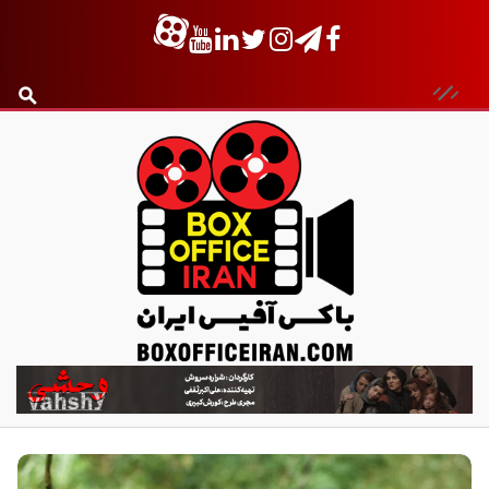
ب
ا
ک
س
آ