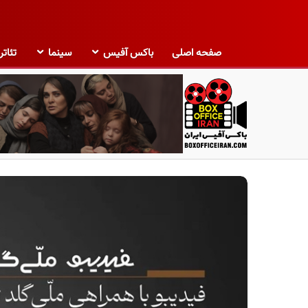
صفحه اصلی
باکس آفیس
سینما
تئاتر
ب
ا
ک
س
آ
ف
ی
س
ا
ی