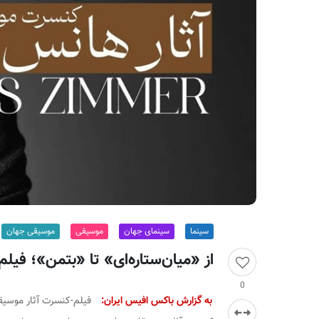
ر
ا
ن
سینما
سینمای جهان
موسیقی
موسیقی جهان
از «میان‌ستاره‌ای» تا «بتمن»؛ فی
0
به گزارش باکس افیس ایران: