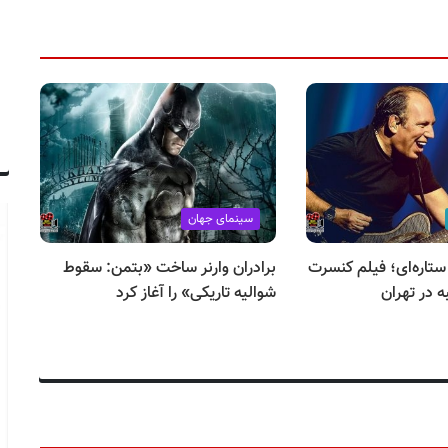
سینمای جهان
 ستاره‌ای؛ فیلم کنسرت
برادران وارنر ساخت «بتمن: سقوط
 در تهران
شوالیه تاریکی» را آغاز کرد
به