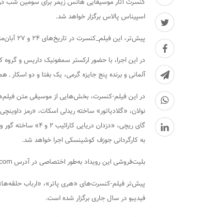
اسپیناس پالاس برگزار خواهد شد.
پیش‌تر، این فیلم_کنسرت در تاریخ‌های ۲۴ و ۲۷ آبان‌ماه و در چهار سانس روی صحنه رفته بود.
در این اجرا، با حضور ارکستر سمفونیک داریس و گروه 
آلمانی و برنده پنج جایزه گرمی، یک بفتا و دو اسکار ـ ه
در این فیلم-کنسرت، بخش‌هایی از موسیقی متن فیلم‌های
نولان، «گلادیاتور» ساخته ریدلی اسکات، «رمز داوینچی
به کارگردانی جوزف کوشینسکی اجرا خواهد شد.
بلیت‌فروشی این رویداد به‌طور اختصاصی در آدرس hanszimmer.fidibo.com در دسترس است.
فیدیبو در سال جاری برگزار شده است.