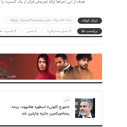
هدف از این اجراها ارائه تجربه‌ای فراتر از یک کنسرت 
لینک کوتاه
https://boxofficeiran.com /?p=164735
برچسب ها
«میان‌ستاره‌ای»
بتمن
کنسرت ها
قبلی
«جورج کلونی» اسطوره هالیوود، برنده
پنجاه‌ویکمین جایزه چاپلین شد