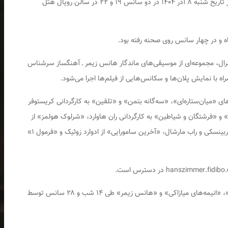
کنسرت آثار موسیقایی هانس زیمر برای سومین شب در تاریخ شنبه ۸ آذر ۱۴۰۴ در دو سانس ۱۹ و ۲۲ در سالن رویال هتل
کرال، مجموعه‌ای از موسیقی‌های ماندگار هانس زیمر ـ آهنگساز سرشناس
مراه با نمایش پلان‌ها و سکانس‌هایی از فیلم‌ها اجرا می‌شود.
 «میان‌ستاره‌ای»، «سه‌گانه بتمن» و «تلقین» به کارگردانی کریستوفر
» و «فرشتگان و شیاطین» به کارگردانی ران هاوارد، «شرلوک هولمز» از
گای ریچی، «دزدان دریایی کارائیب ۲ و ۴» ساخته گور وربینسکی و راب مارشال، «آخرین سامورایی» از ادوارد زوئیک و «فرمول ۱»
پیش‌تر فیلم-کنسرت‌های «هری پاتر»، «ارباب حلقه‌ها»، «انیمه‌های میازاکی» و «هانس زیمر» طی ۱۴ شب و ۲۸ سانس توسط