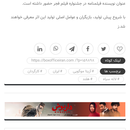
عنوان نویسنده فیلمنامه در جشنواره فیلم فجر حضور داشته است.
با شروع پیش تولید، بازیگران و عوامل اصلی تولید این اثر معرفی خواهند
شد.ز
0
لینک کوتاه
https://boxofficeiran.com /?p=159898
برچسب ها
آزیتا موگویی
ایران
کارگردان
لاله سیاه
هلند