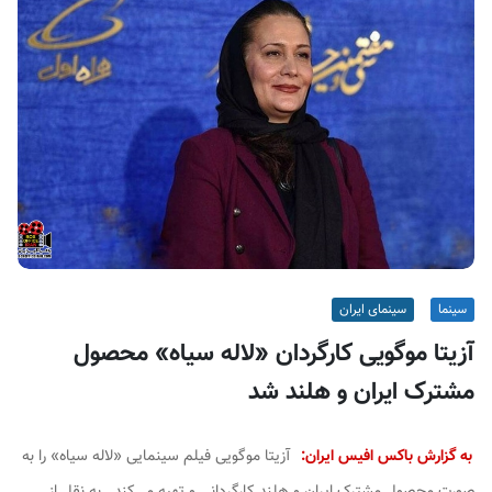
ف
ی
س
ا
ی
ر
ا
ن
سینما
سینمای ایران
آزیتا موگویی کارگردان «لاله سیاه» محصول
مشترک ایران و هلند شد
به گزارش باکس افیس ایران:
آزیتا موگویی فیلم سینمایی «لاله سیاه» را به
صورت محصول مشترک ایران و هلند کارگردانی و تهیه می‌کند. به نقل از