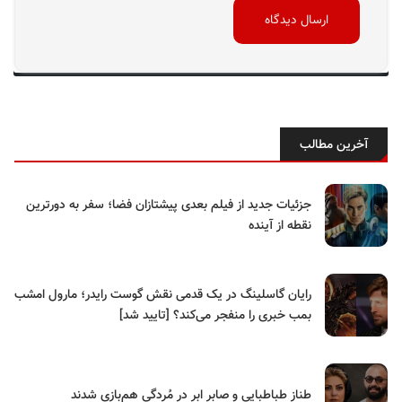
آخرین مطالب
جزئیات جدید از فیلم بعدی پیشتازان فضا؛ سفر به دورترین
نقطه از آینده
رایان گاسلینگ در یک قدمی نقش گوست رایدر؛ مارول امشب
بمب خبری را منفجر می‌کند؟ [تایید شد]
طناز طباطبایی و صابر ابر در مُردگی هم‌بازی شدند