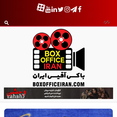
ب
ا
ک
س
آ