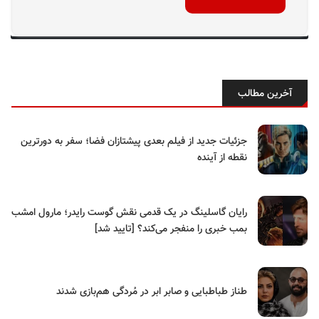
آخرین مطالب
جزئیات جدید از فیلم بعدی پیشتازان فضا؛ سفر به دورترین
نقطه از آینده
رایان گاسلینگ در یک قدمی نقش گوست رایدر؛ مارول امشب
بمب خبری را منفجر می‌کند؟ [تایید شد]
طناز طباطبایی و صابر ابر در مُردگی هم‌بازی شدند