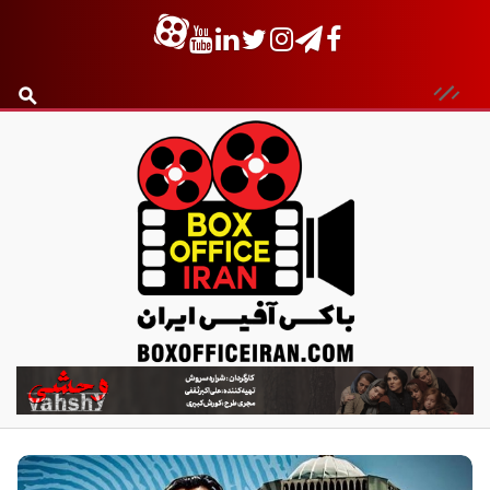
ب
ا
ک
س
آ