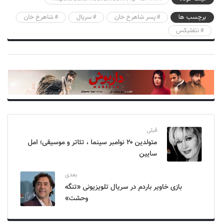
برچسب ها
پسر شاهرخ خان
سریال
شاهرخ خان
نتفلیکس
قبلی
متولدین ۲۰ نوامبر سینما ، تئاتر و موسیقی؛ امل
سایین
بعدی
بازی خاویر باردم در سریال تلویزیونی «تنگه
وحشت»