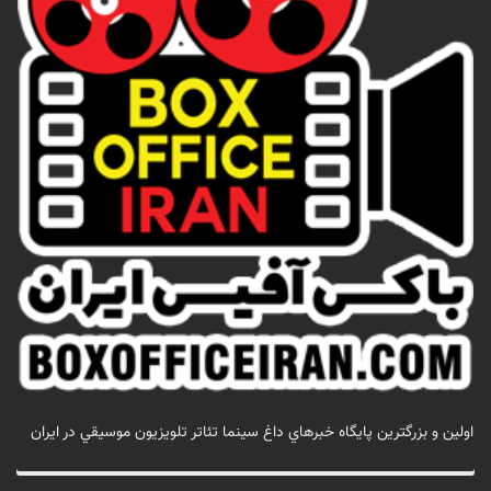
اولين و بزرگترين پايگاه خبرهاي داغ سينما تئاتر تلويزيون موسيقي در ايران
تماس با ما