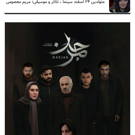
متولدین ۲۴ اسفند سینما ، تئاتر و موسیقی؛ مریم معصومی