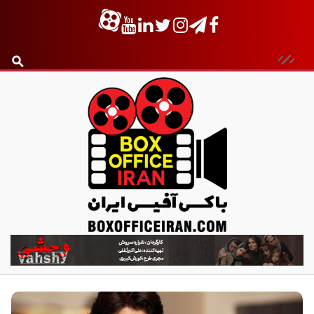
ب
ا
ک
س
آ