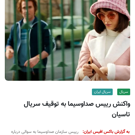
ف
ی
س
ا
ی
ر
ا
ن
سریال
سریال ایران
واکنش رییس صداوسیما به توقیف سریال
تاسیان
به گزارش باکس افیس ایران:
رییس سازمان صداوسیما به سوالی درباره