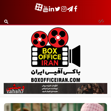
ب
ا
ک
س
آ