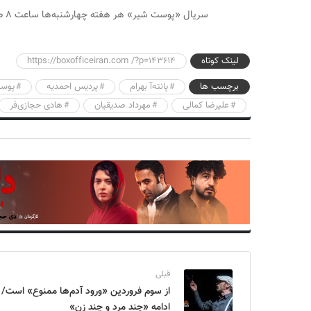
سریال «پوست شیر» هر هفته چهارشنبه‌ها ساعت ۸ صبح در دسترس علاقه‌مندان قرار می‌گیرد.
لینک کوتاه
https://boxofficeiran.com /?p=143614
برچسب ها
پانته‌آ بهرام
پردیس احمدیه
پوس
علیرضا کمالی
مهرداد صدیقیان
هادی حجازی‌فر
قبلی
از سوم فروردین «ورود آدم‌ها ممنوع» است/
ادامه «چند مرد و چند زن»