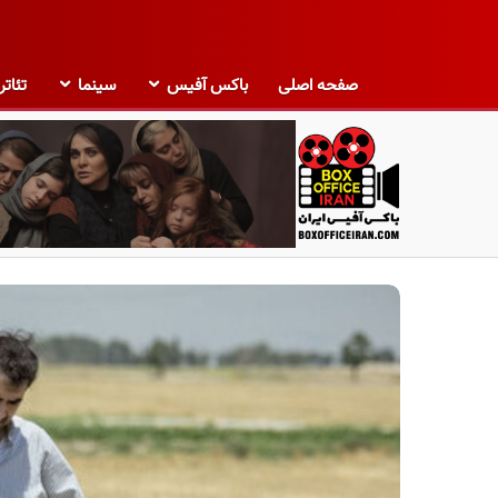
صفحه اصلی
باکس آفیس
سینما
تئاتر
ب
ا
ک
س
آ
ف
ی
س
ا
ی