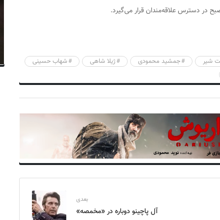
ت شیر
جمشید محمودی
ژیلا شاهی
شهاب حسینی
بعدی
آل پاچینو دوباره در «مخمصه»