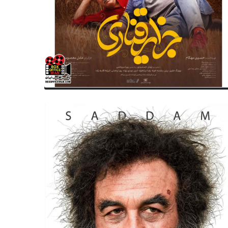
تولد
سینمای ایران
متولدین ۱۴ بهمن سینما ، تئاتر و
نقش متفاوت علیرضا کمالی در
سیقی؛ شهاب حسینی
«سمفونی باران» کلید خورد