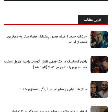
آخرین مطالب
جزئیات جدید از فیلم بعدی پیشتازان فضا؛ سفر به دورترین
نقطه از آینده
رایان گاسلینگ در یک قدمی نقش گوست رایدر؛ مارول امشب
بمب خبری را منفجر می‌کند؟ [تایید شد]
طناز طباطبایی و صابر ابر در مُردگی هم‌بازی شدند
از نقدِ شهرام مکری بر فیلم «عزیز» سوروگوین تا نمایش