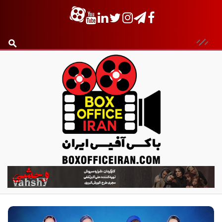
ب
ا
ک
س
آ