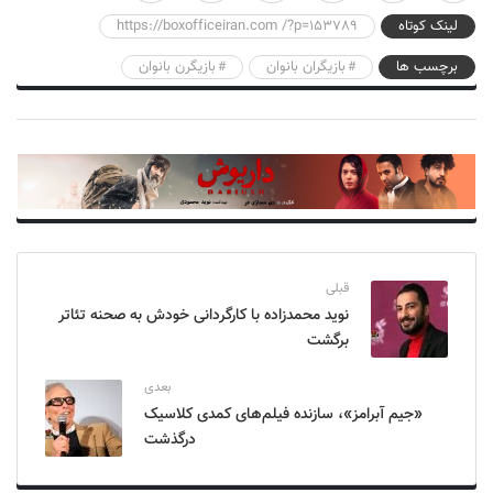
لینک کوتاه
https://boxofficeiran.com /?p=153789
برچسب ها
بازیگران بانوان
بازیگرن بانوان
قبلی
نوید محمدزاده با کارگردانی خودش به صحنه تئاتر
برگشت
بعدی
«جیم آبرامز»، سازنده فیلم‌های کمدی کلاسیک
درگذشت