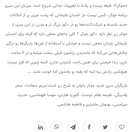
«جوکر۲؛ طبقه بیست و یک» با تغییرات جذابی شروع شده. میزبان این سری
برنامه جوکر، کسی نیست جز احسان علیخانی که پشت میزی پر از امکانات
جدید نشسته و شرکت‌کننده‌ها رو در دکور بزرگ تر و مدرن تر این سری از
جوکر زیر نظر داره. دکور جوکر ۲ کلی جاهای مخفی داره که البته برای احسان
علیخانی چندان مخفی نیست و خودش با استفاده از اون‌ها بازیگرها رو درگیر
چالش‌هایی می‌کنه که نخندیدن براشون خیلی سخت میشه و در ۶ ساعت
بازی، زیاد فرصتی برای نفس راحت کشیدن ندارن. البته چیزی که قرار نیست
هیچکس یادش بره اینه که بقیه رو بخندون اما خودت نخند. ….
بازیگران سری جدید جوکر بانوان به شرح زیر است:مریم سعادت، سحر
ولدبیگی، نعیمه نظام دوست، گلوریا هاردی، مهسا طهماسبی، حدیث
میرامینی، بهنوش بختیاری و فاطمه هاشمی
0