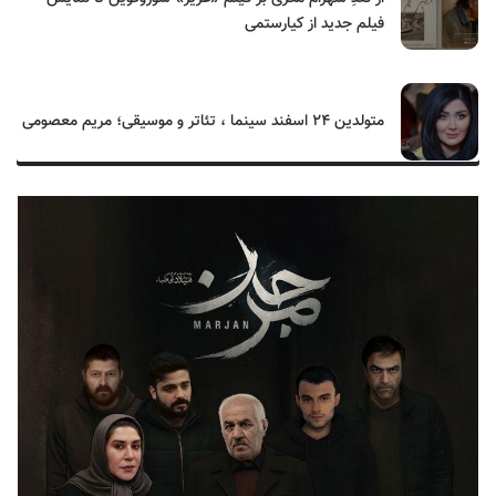
فیلم جدید از کیارستمی
متولدین ۲۴ اسفند سینما ، تئاتر و موسیقی؛ مریم معصومی