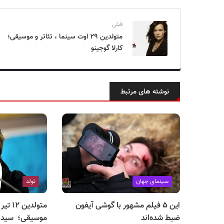
قبلی
متولدین ۲۹ اوت سینما ، تئاتر و موسیقی؛
کارلا گوجینو
نوشته های مرتبط
سینمای جهان
تولد
این ۵ فیلم مشهور با گوشی آیفون
متولدین
ضبط شده‌اند
موسیقی؛ سید 