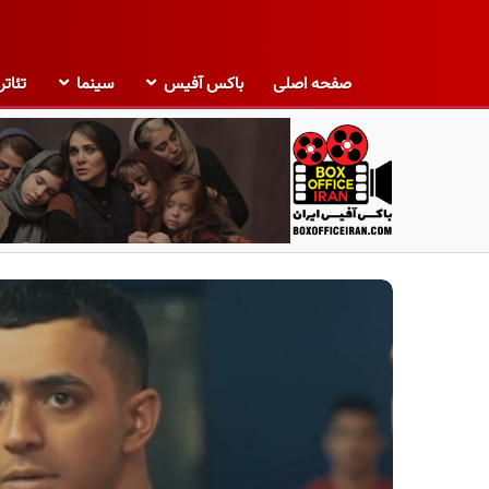
صفحه اصلی
باکس آفیس
سینما
تئاتر
ب
ا
ک
س
آ
ف
ی
س
ا
ی