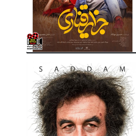
سینمای ایران
سریال ایران
«جیران»، «زخم‌کاری»، «یاغی» 
خه ویژه نابینایان سریال «آکتور»
کشورهای همسایه
تشر می‌شود