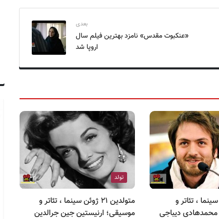
بعدی
«عنکبوت مقدس» نامزد بهترین فیلم سال
اروپا شد
تولد
 ۱۲ تیر سینما ، تئاتر و
متولدین ۲۱ ژوئن سینما ، تئاتر و
نس
محمدهادی دیباجی
موسیقی؛ ارنیستین جین جرالدین
من