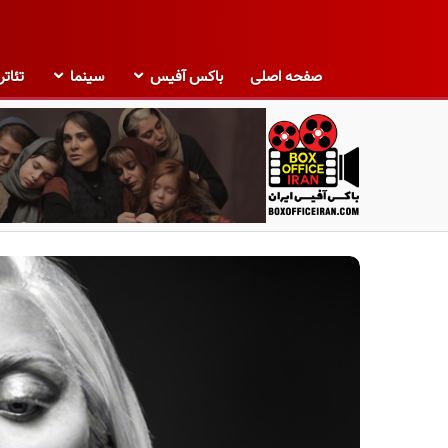
صفحه اصلی
باکس آفیس
سینما
تئاتر
ب
ا
ک
س
آ
ف
ی
س
ا
ی