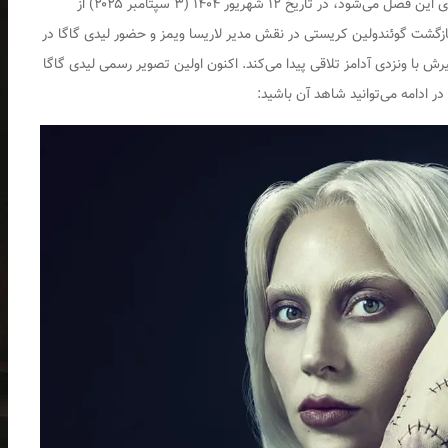
فصل دوم سریال Wednesday که شامل ۴ قسمت بعدی این فصل می‌شود، در تاریخ ۱۲ شهریور ۱۴۰۴ (۳ سپتامبر ۲۰۲۵) از
گشت گوئندولین کریستی در نقش مدیر لاریسا ویمز و حضور لیدی گاگا در
 با ونزدی آدامز تلاقی پیدا می‌کند. اکنون اولین تصویر رسمی لیدی گاگا