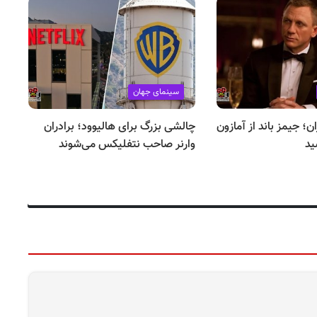
سینمای جهان
؛ جیمز باند از آمازون
چالشی بزرگ برای هالیوود؛ برادران
با
ید
وارنر صاحب نتفلیکس می‌شوند
با