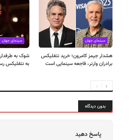
سینمای جهان
سینمای جهان
هشدار جیمز کامرون؛ خرید نتفلیکس
شوک به طرفداران
برادران وارنر، فاجعه سینمایی است
به نتفلیکس رس
بدون دیدگاه
پاسخ دهید