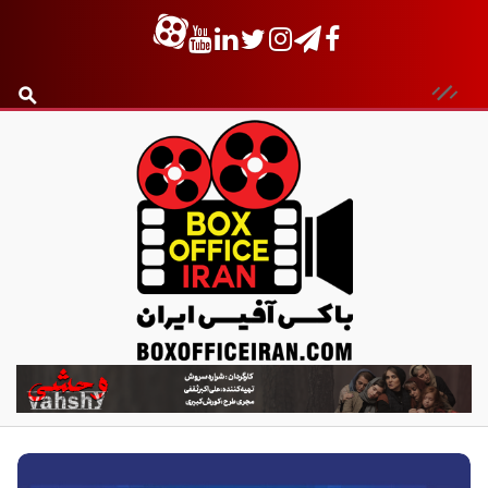
ب
ا
ک
س
آ