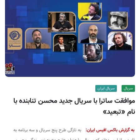
ف
ی
س
ا
ی
ر
ا
ن
سریال
سریال ایران
موافقت ساترا با سریال جدید محسن تنابنده با
نام «تبعید»
به گزارش باکس افیس ایران:
به تازگی طرح پنج سریال و سه برنامه به