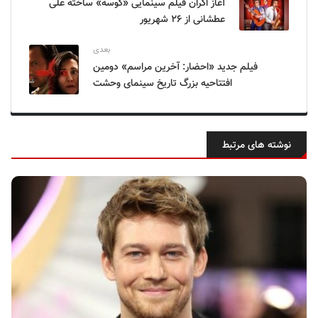
آغاز اکران فیلم سینمایی «کوسه» ساخته علی
عطشانی از ۲۶ شهریور
بعدی
فیلم جدید «احضار: آخرین مراسم» دومین
افتتاحیه بزرگ تاریخ سینمای وحشت
نوشته های مرتبط