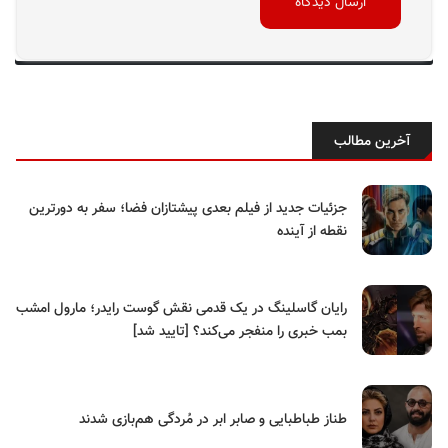
آخرین مطالب
جزئیات جدید از فیلم بعدی پیشتازان فضا؛ سفر به دورترین
نقطه از آینده
رایان گاسلینگ در یک قدمی نقش گوست رایدر؛ مارول امشب
بمب خبری را منفجر می‌کند؟ [تایید شد]
طناز طباطبایی و صابر ابر در مُردگی هم‌بازی شدند