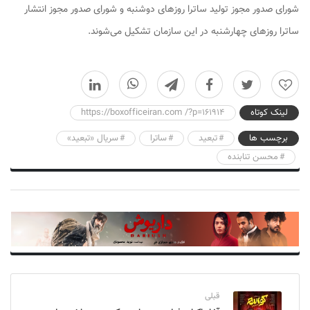
شورای صدور مجوز تولید ساترا روزهای دوشنبه و شورای صدور مجوز انتشار
ساترا روزهای چهارشنبه در این سازمان تشکیل می‌شوند.
0
لینک کوتاه
https://boxofficeiran.com /?p=161914
برچسب ها
تبعید
ساترا
سریال «تبعید»
محسن تنابنده
قبلی