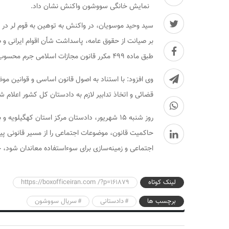
نمایش خانگی سووشون واکنش نشان داد.
سید وحید موسویان، در واکنش به توهین به قوم لر در ی
بر صیانت از حقوق عامه، پاسداشت شأن اقوام ایرانی و 
طبق ماده ۴۹۹ مکرر قانون مجازات اسلامی جرم محسوب می‌شود.
وی افزود: با استناد به اصول قانون اساسی و قوانین مو
قضائی و اتخاذ تدابیر لازم به دادستان کل کشور اعلام 
روز شنبه ۱۵ شهریور، دادستان مرکز استان کهگی
حاکمیت قانون، موضوعات اجتماعی را از مسیر قانونی پیگ
اجتماعی و زمینه‌سازی برای سوءاستفاده معاندان شود، خ
لینک کوتاه
https://boxofficeiran.com /?p=161879
برچسب ها
دادستانی
سریال سووشون