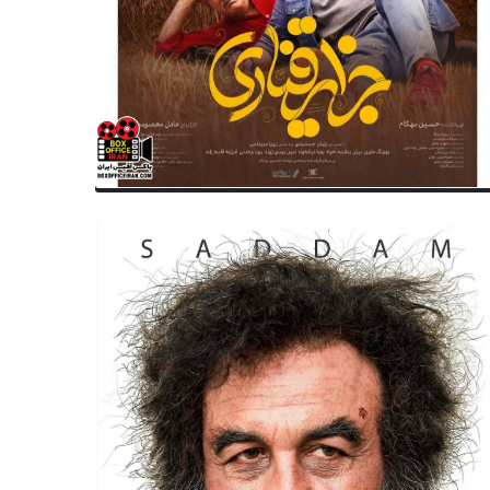
سینمای ایران
ش فروش بلیت های «خانه پدری»
از شد