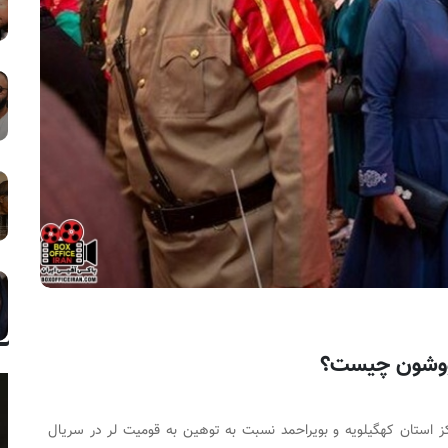
سووشون چیست؟
استان کهگیلویه و بویراحمد نسبت به توهین به قومیت لر در سریال