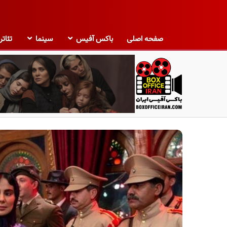
صفحه اصلی
باکس آفیس
سینما
تئاتر
ب
ا
ک
س
آ
ف
ی
س
ا
ی