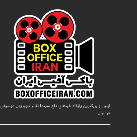
اولين و بزرگترين پايگاه خبرهاي داغ سينما تئاتر تلويزيون موسيقي
در ايران
تماس با ما