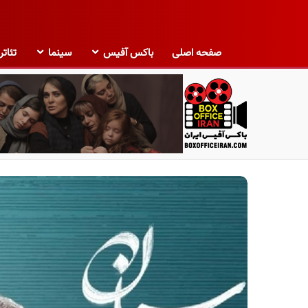
صفحه اصلی
باکس آفیس
سینما
تئاتر
ب
ا
ک
س
آ
ف
ی
س
ا
ی