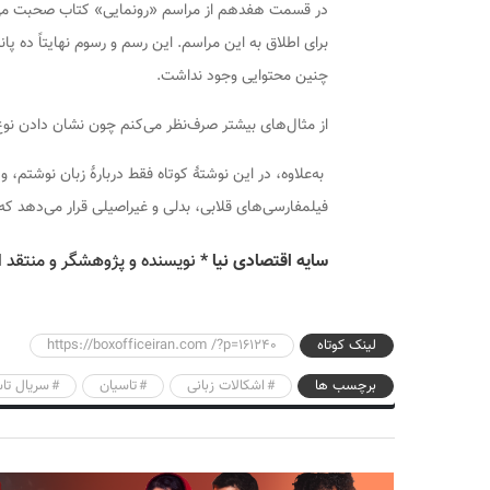
در قسمت هفدهم از مراسم «رونمایی» کتاب صحبت می‌
برای اطلاق به این مراسم. این رسم و رسوم نهایتاً ده پ
چنین محتوایی وجود نداشت.
از مثال‌های بیشتر صرف‌نظر می‌کنم چون نشان دادن نوع
به‌علاوه، در این نوشتۀ کوتاه فقط دربارۀ زبان نوشتم، 
فیلمفارسی‌های قلابی، بدلی و غیراصیلی قرار می‌دهد که 
سایه اقتصادی نیا
*
نویسنده و پژوهشگر و منتقد ا
لینک کوتاه
https://boxofficeiran.com /?p=161240
برچسب ها
اشکالات زبانی
تاسیان
سریال تا