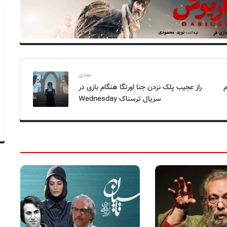
بعدی
م
راز عجیب پلک نزدن جنا اورتگا هنگام بازی در
سریال ترسناک Wednesday