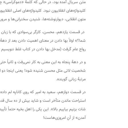
متن سریال آمده بود، در حالی که کلمۀ «دموکراسی» چند
کلیدواژه‌های انقلابیون نبود. کلیدواژه‌های اصلی انقلابیو
متون انقلابی، دیوارنوشته‌ها، شنیدن سخنرانی‌ها و مرور
در قسمت یازدهم، محسن، کارگر بی‌سوادی که با زبان لا
شما؟» اولاً بها دادن در معنای اهمیت دادن بعد از دهۀ ش
رواج عام گرفت (مدخل بها دادن در کتاب غلط ننویسیم را 
و در دهۀ پنجاه به این معنی به کار نمی‌رفت و ثانیاً حتی
شخصیت لاتی مثل محسن شنیده شود! یعنی اینجا دو اشک
مرتبۀ زبانی گوینده.
در قسمت دوازهم، سعید به امیر که روی کاناپه لم دا
استراحت ماندن متأخر است و شاید بیش از ده سال قدمت
شات بزنیم بیاییم بالا». این یکی را اهل بخیه حتماً تأ
آمدن» از آنِ امروزی‌هاست!