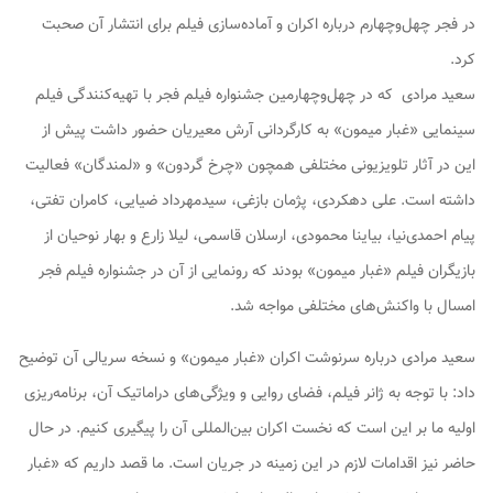
در فجر چهل‌وچهارم درباره اکران و آماده‎‌سازی فیلم برای انتشار آن صحبت
کرد.
سعید مرادی که در چهل‌وچهارمین جشنواره فیلم فجر با تهیه‌کنندگی فیلم
سینمایی «غبار میمون» به کارگردانی آرش معیریان حضور داشت پیش از
این در آثار تلویزیونی مختلفی همچون «چرخ گردون» و «لمندگان» فعالیت
داشته است. علی دهکردی، پژمان بازغی، سیدمهرداد ضیایی، کامران تفتی،
پیام احمدی‌نیا، بیاینا محمودی، ارسلان قاسمی، لیلا زارع و بهار نوحیان از
بازیگران فیلم «غبار میمون» بودند که رونمایی از آن در جشنواره فیلم فجر
امسال با واکنش‌های مختلفی مواجه شد.
سعید مرادی درباره سرنوشت اکران «غبار میمون» و نسخه سریالی آن توضیح
داد: با توجه به ژانر فیلم، فضای روایی و ویژگی‌های دراماتیک آن، برنامه‌ریزی
اولیه ما بر این است که نخست اکران بین‌المللی آن را پیگیری کنیم. در حال
حاضر نیز اقدامات لازم در این زمینه در جریان است. ما قصد داریم که «غبار