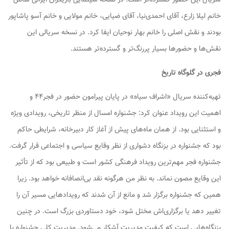
خانم لیلا زارع، آقای احمدی‌نیا، آقای ضیایی، خانم مولایی و خانم آسو پاشاپور
بودند و نقش اصلی را خانم بهار نوحیان ایفا کرد. در نسخه سریالی این
نقش‌ها و حضورها بسیار پررنگ‌تر و گسترده‌تر هستند.
فجری در گلوگاه تاریخ
تهیه‌کننده سریال «اشراف سیاه» در پایان پیرامون حضور در فجر۴۴ و
اهمیت این رویداد عنوان کرد: جشنواره امسال از منظر تاریخی، رویدادی ویژه
و استثنایی بود. از همان ماه‌های پیش از آغاز کار دبیرخانه، شرایطی حاکم
بود که جشنواره در بزنگاه دشواری از نظر وقایع سیاسی و اجتماعی قرار گرفت.
جشنواره فجر مهم‌ترین رویداد فرهنگی کشور است و طبیعی بود که از تأثیر
این وقایع مصون نماند. به نظر من هرگونه نقد بی‌انصافانه خواهد بود. زیرا
همین که جشنواره برگزار شد و مانع از آن شدند که رویدادهایی مسیر آن را
تغییر دهد یا برگزاری‌اش مختل شود، خود دستاوردی بزرگ است. در چنین
بزنگاه‌هایی است که کیفیت مدیریت آشکار می‌شود. مدیریت کلی جشنواره با