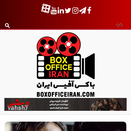
ب
ا
ک
س
آ