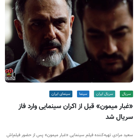
ف
ی
س
ا
ی
ر
ا
ن
سریال
سریال ایران
سینما
سینمای ایران
«غبار میمون» قبل از اکران سینمایی وارد فاز
سریال شد
سعید مرادی تهیه‌کننده فیلم سینمایی «غبار میمون» پس از حضور فیلم‌اش