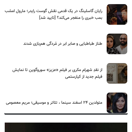
رایان گاسلینگ در یک قدمی نقش گوست رایدر؛ مارول امشب
بمب خبری را منفجر می‌کند؟ [تایید شد]
طناز طباطبایی و صابر ابر در مُردگی هم‌بازی شدند
از نقدِ شهرام مکری بر فیلم «عزیز» سوروگوین تا نمایش
فیلم جدید از کیارستمی
متولدین ۲۴ اسفند سینما ، تئاتر و موسیقی؛ مریم معصومی