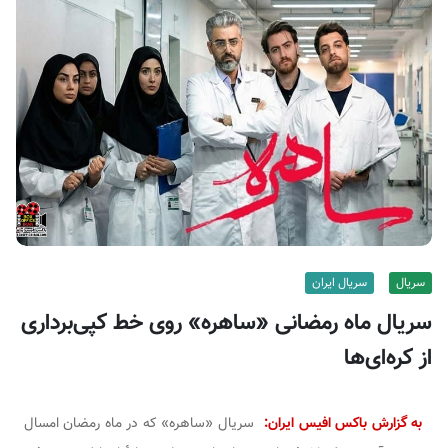
ف
ی
س
ا
ی
ر
ا
ن
سریال
سریال ایران
سریال ماه رمضانی «ساهره» روی خط کپی‌برداری
از کره‌ای‌ها
به گزارش باکس افیس ایران:
سریال «ساهره» که در ماه رمضان امسال