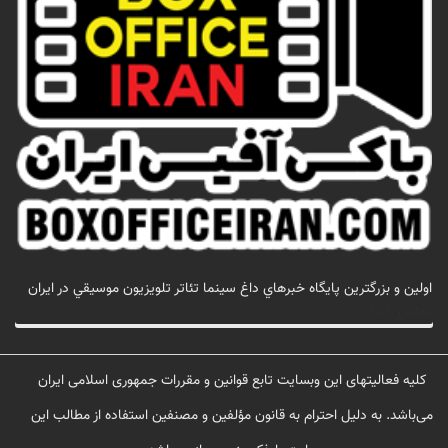
اولين و بزرگترين پايگاه خبرهاي داغ سينما تئاتر تلويزيون موسيقي در ايران
تماس با ما
کلیه فعالیتهای این وبسایت تابع قوانین و مقررات جمهوری اسلامی ایران
می‌باشد. به دلیل احترام به قانون مؤلفین و مصنفین استفاده از مطالب این