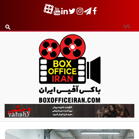
ب
ا
ک
س
آ