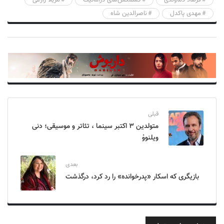
مهدی پاکدل
ناصرالدین شاه
قبلی
متولدین ۳ اکتبر سینما ، تئاتر و موسیقی؛ دنی
ویلنووْ
بعدی
بازیگری که اسکار «پدرخوانده» را رد کرد، درگذشت