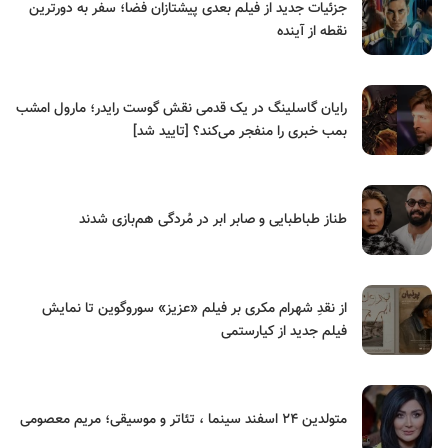
جزئیات جدید از فیلم بعدی پیشتازان فضا؛ سفر به دورترین
نقطه از آینده
رایان گاسلینگ در یک قدمی نقش گوست رایدر؛ مارول امشب
بمب خبری را منفجر می‌کند؟ [تایید شد]
طناز طباطبایی و صابر ابر در مُردگی هم‌بازی شدند
از نقدِ شهرام مکری بر فیلم «عزیز» سوروگوین تا نمایش
فیلم جدید از کیارستمی
متولدین ۲۴ اسفند سینما ، تئاتر و موسیقی؛ مریم معصومی