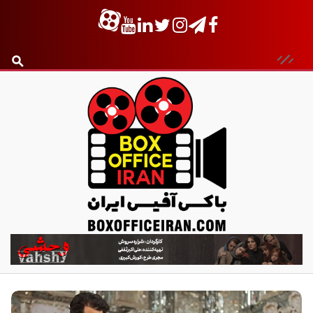
ب
ا
ک
س
آ