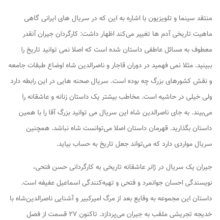
منتقد سینما و تلویزیون با اشاره به این که در سریال های ایرانی گاهی
ماهیت تاریخی آدم ها تغییر می‌کند اظهار داشت: کارگردان
جیران
آنقدر
معطوف به مسائل عاطفی داستان شده است که اصلا نمی توانید تاریخ را
ببینید. مثلا نمی فهمید در دوران قاجار و ناصرالدین شاه اوضاع طبقات جامعه
و نقش کشورهای بزرگ چه بوده است. سریال صحنه هایی در این رابطه دارد
ولی خیلی در حاشیه است. مخاطب بیشتر یک داستان زنانه و عاشقانه را
می‌بیند. به جای ناصرالدین شاه این سریال می توانید بزرگ آقا را با همین
داستان بگذارید. قهرمان داستان اصلا می‌توانست شاه نباشد. همچنین
سریال مواردی دارد که می‌تواند جعل تاریخ به حساب بیاید.
جیران یک سریال در ژانر عاشقانه تاریخی به کارگردانی حسن فتحی،
نویسندگی احسان جوانمرد و فتحی و تهیه‌کنندگی اسماعیل عفیفه است.
داستان این مجموعه به وقایع بعد از مرگ امیرکبیر و آشنایی ناصرالدین‌شاه با
خدیجه تجریشی ملقب به جیران می‌پردازد. تاکنون ۲۷ قسمت از فصل