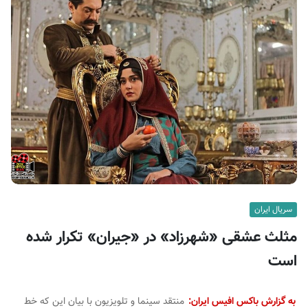
ف
ی
س
ا
ی
ر
ا
ن
سریال ایران
مثلث عشقی «شهرزاد» در «جیران» تکرار شده
است
به گزارش باکس افیس ایران:
منتقد سینما و تلویزیون با بیان این که خط