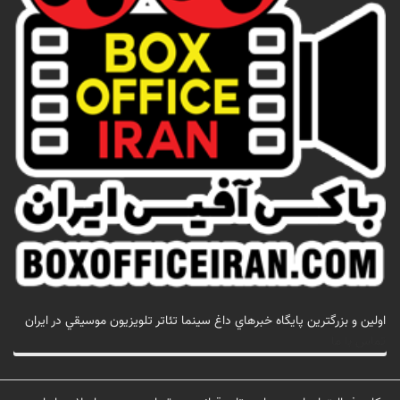
اولين و بزرگترين پايگاه خبرهاي داغ سينما تئاتر تلويزيون موسيقي در ايران
تماس با ما