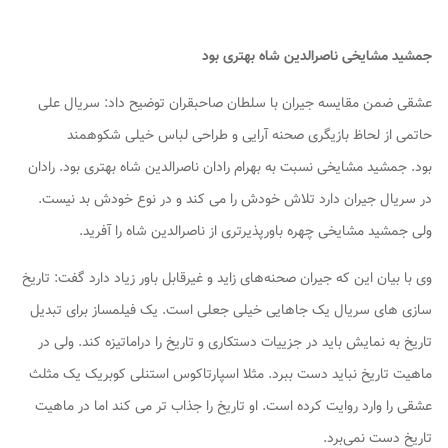
جمشید مشایخی ناصرالدین شاه بهتری بود
عشقی ضمن مقایسه
جیران
با
سلطان صاحبقران
توضیح داد: سریال علی
حاتمی از لحاظ بازیگری صحنه آرایی و طراحی لباس خیلی شکوهمند
بود. جمشید مشایخی نسبت به بهرام رادان ناصرالدین شاه بهتری بود. رادان
در سریال
جیران
دارد تلاش خودش را می کند و در نوع خودش بد نیست.
ولی جمشید مشایخی چهره باورپذیرتری از ناصرالدین شاه را آفرید.
وی با بیان این که
جیران
صحنه‌های زاید و غیرقابل باور زیاد دارد گفت: تاریخ
سازی های سریال یک جاهایی خیلی جعلی است. یک فیلمساز برای تبدیل
تاریخ به نمایش باید در جزییات دستکاری و تاریخ را دراماتیزه کند. ولی در
ماهیت تاریخ نباید دست ببرد. مثلا
اسپارتاکوس
استنلی کوبریک یک مثلث
عشقی را وارد روایت کرده است. او تاریخ را جذاب تر می کند اما در ماهیت
تاریخ دست نمی‌برد.