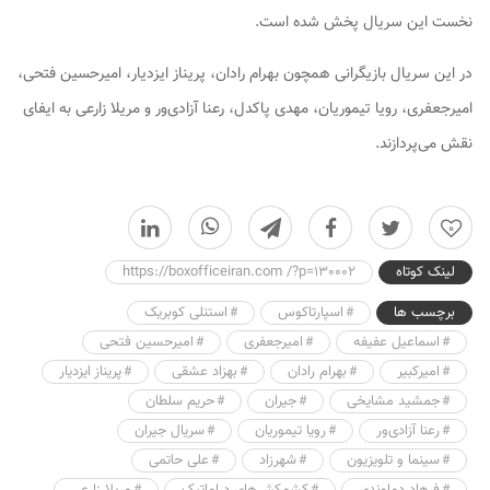
نخست این سریال پخش شده است.
در این سریال بازیگرانی همچون بهرام رادان، پریناز ایزدیار، امیرحسین فتحی،
امیرجعفری، رویا تیموریان، مهدی پاکدل، رعنا آزادی‌ور و مریلا زارعی به ایفای
نقش می‌پردازند.
0
لینک کوتاه
https://boxofficeiran.com /?p=130002
برچسب ها
اسپارتاکوس
استنلی کوبریک
اسماعیل عفیفه
امیرجعفری
امیرحسین فتحی
امیرکبیر
بهرام رادان
بهزاد عشقی
پریناز ایزدیار
جمشید مشایخی
جیران
حریم سلطان
رعنا آزادی‌ور
رویا تیموریان
سریال جیران
سینما و تلویزیون
شهرزاد
علی حاتمی
فرهاد دماوندی
کشمکش‌های دراماتیک
مریلا زارعی