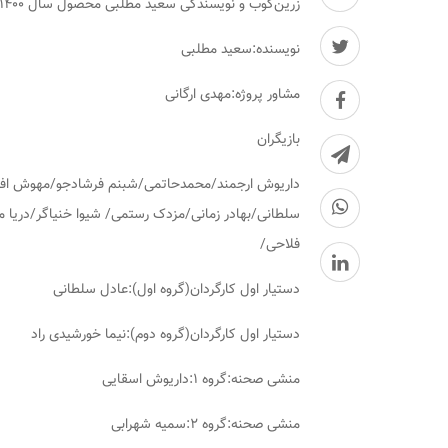
زرین‌کوب و نویسندگی سعید مطلبی محصول سال ۱۴۰۰ است که از رمضان ۱۴۰۰ روی آنتن شبکه سه پخش شد.
نویسنده:سعید مطلبی
مشاور پروژه:مهدی ارگانی
بازیگران
داریوش ارجمند/محمدحاتمی/شبنم فرشادجو/مهوش افشا
سلطانی/بهادر زمانی/مزدک رستمی/ شیوا خنیاگر/دریا م
فلاحی/
دستیار اول کارگردان(گروه اول):عادل سلطانی
دستیار اول کارگردان(گروه دوم):نیما خورشیدی راد
منشی صحنه:گروه ۱:داریوش اسقایی
منشی صحنه:گروه ۲:سمیه شهرابی