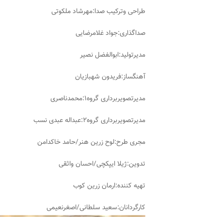
طراحی وترکیب صدا:مهرشاد ملکوتی
صداگذاری:جواد غلامرضایی
مدیرتولید:ابوالفضل نصیر
آهنگساز:فریدون شهبازیان
مدیرتصویربرداری گروه۱:محمدناصری
مدیرتصویربرداری گروه۲:عبداله عبدی نسب
مجری طرح:لوح زرین هنر/حامد خاکدامن
تدوین:ژیلا ایپکچی/احسان واثقی
تهیه کننده:ارمان زرین کوب
کارگردانان:سعید سلطانی/اصغرنعیمی