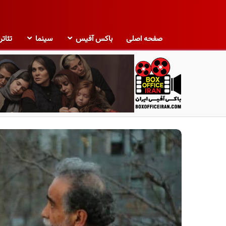
صفحه اصلی
باکس آفیس
سینما
تئاتر
ب
ا
ک
س
آ
ف
ی
س
ا
ی