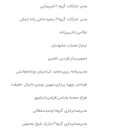
مدیر تدارکات گروه ۱:امیرمرایی
مدیر تدارکات گروه۲:سعیدحاجی زاده ارمکی
عکاس:نادرپیرزاده
تیتراژ:محراب مشهدبان
تصویربردار:فردین ناصری
مدیربرنامه ریزی:مجید کرباسیان ورنامخواستی
طراحان چهره پردازی:مهین نویدی،دانیال حقیقت
طراح صحنه ولباس:فرامرزبادرامپور
مدیرصدابرداری گروه۱:وحیدسلطانی
مدیرصدابرداری گروه۲:مازیار شیخ محبوبی