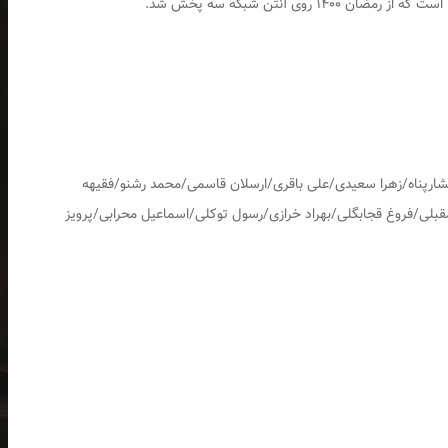
رپناه/زهرا سعیدی/علی باقری/ارسلان قاسمی/محمد رشنو/فقیهه
قبلی/فروغ قجابگلی/بهراد خرازی/رسول توکلی/اسماعیل محرابی/پرویز