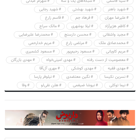
سینا قاسمی
شبکه‌های یک و سه
شهرام عبدلی
شهید باهنر
شهید بهشتی
شهید رجایی
علیرضا مهران
فرهاد جم
قاسم زارع
کاظم هژیرآزاد
لیلا بوشهری
مالک سراج
مجید واشقانی
محسن دارسنج
محمدرضا علیرضایی
محمدصادق ملک
مرتضی زارع
مریم خدارحمی
مریم کاویانی
مسعود رحیم‌پور
مسعود کشمیری
معصومیت از دست رفته
مهدی امینی‌خواه
مهدی بازرگان
مهدی فقیه
مهدی کوشکی
مهری آل‌آقا
نسرین نکیسا
نگین معتضدی
نیلوفر پارسا
نیما توکلی
نیوشا ضیغمی
هلن نقی‌لو
وفا