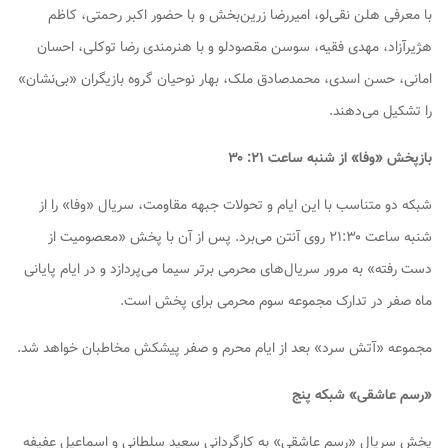
با معرفی هلن نقی‌لو، امیررضا زرین‌بخش و با حضور اکبر رحمتی، کاظم
هژیرآزاد، مهدی فقیه، سوسن مقصودلو و با هنرمندی رضا توکلی، احسان
امانی، حسن اسدی، محمدصادق ملک، بهار نوحیان گروه بازیگران «بی‌نشان»
را تشکیل می‌دهند.
بازپخش «وفا» از شنبه ساعت ۲۱: ۳۰
شبکه دو متناسب با این ایام و تحولات جبهه مقاومت، سریال «وفا» را از
شنبه ساعت ۲۱:۳۰ روی آنتن می‌برد. پس از آن با پخش «معصومیت از
دست رفته» به مرور سریال‌های محرمی برتر سیما می‌پردازد و در ایام پایانی
ماه صفر در تدارک مجموعه سوم محرمی برای پخش است.
مجموعه «آتش سرد» بعد از ایام محرم و صفر پیشکش مخاطبان خواهد شد.
«رسم عاشقی» شبکه پنج
پخش سریال «رسم عاشقی» به کارگردانی سعید سلطانی و اسماعیل عفیفه