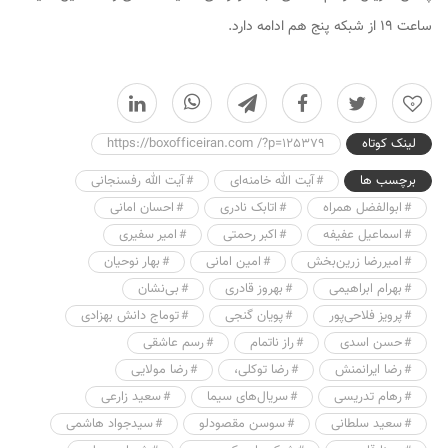
ساعت ۱۹ از شبکه پنج هم ادامه دارد.
0
لینک کوتاه
https://boxofficeiran.com /?p=125379
برچسب ها
آیت الله خامنه‌ای
آیت الله رفسنجانی
ابوالفضل همراه
اتابک نادری
احسان امانی
اسماعیل عفیفه
اکبر رحمتی
امیر سفیری
امیررضا زرین‌بخش
امین امانی
بهار نوحیان
بهرام ابراهیمی
بهروز قادری
بی‌نشان
پرویز فلاحی‌پور
پویان گنجی
توماج دانش بهزادی
حسن اسدی
راز ناتمام
رسم عاشقی
رضا ایرانمنش
رضا توکلی،
رضا مولایی
رهام تدریسی
سریال‌های سیما
سعید زارعی
سعید سلطانی
سوسن مقصودلو
سیدجواد هاشمی