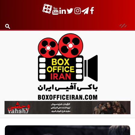
ب
ا
ک
س
آ