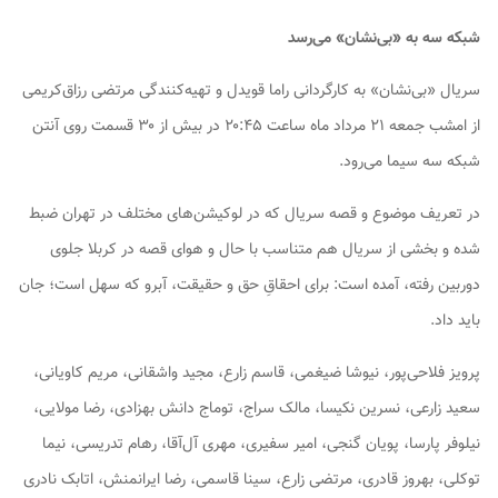
شبکه سه به «بی‌نشان» می‌رسد
سریال «بی‌نشان» به کارگردانی راما قویدل و تهیه‌کنندگی مرتضی رزاق‌کریمی
از امشب جمعه ۲۱ مرداد ماه ساعت ۲۰:۴۵ در بیش از ۳۰ قسمت روی آنتن
شبکه سه سیما می‌رود.
در تعریف موضوع و قصه سریال که در لوکیشن‌های مختلف در تهران ضبط
شده و بخشی از سریال هم متناسب با حال و هوای قصه در کربلا جلوی
دوربین رفته، آمده است: برای احقاقِ حق و حقیقت، آبرو که سهل است؛ جان
باید داد.
پرویز فلاحی‌پور، نیوشا ضیغمی، قاسم زارع، مجید واشقانی، مریم کاویانی،
سعید زارعی، نسرین نکیسا، مالک سراج، توماج دانش بهزادی، رضا مولایی،
نیلوفر پارسا، پویان گنجی، امیر سفیری، مهری آل‌آقا، رهام تدریسی، نیما
توکلی، بهروز قادری، مرتضی زارع، سینا قاسمی، رضا ایرانمنش، اتابک نادری