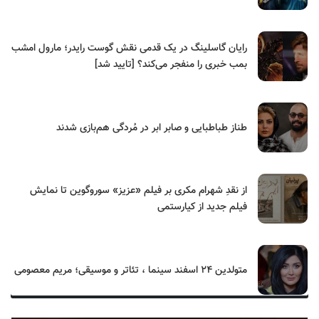
رایان گاسلینگ در یک قدمی نقش گوست رایدر؛ مارول امشب
بمب خبری را منفجر می‌کند؟ [تایید شد]
طناز طباطبایی و صابر ابر در مُردگی هم‌بازی شدند
از نقدِ شهرام مکری بر فیلم «عزیز» سوروگوین تا نمایش
فیلم جدید از کیارستمی
متولدین ۲۴ اسفند سینما ، تئاتر و موسیقی؛ مریم معصومی