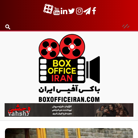
ب
ا
ک
س
آ