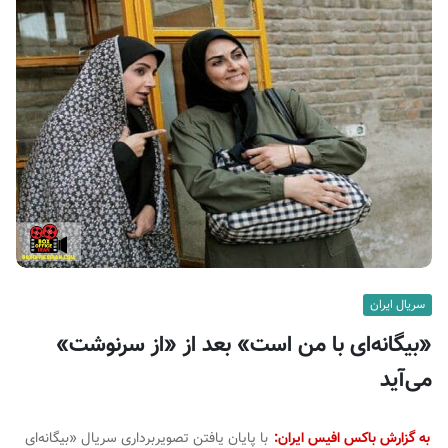
ف
ی
س
ا
ی
ر
ا
ن
سریال ایران
«بیگانه‌ای با من است» بعد از «از سرنوشت»
می‌آید
به گزارش باکس افیس ایران:
با پایان یافتن تصویربرداری سریال «بیگانه‌ای