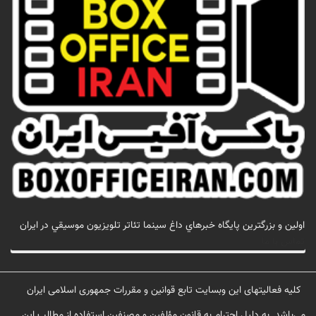
اولين و بزرگترين پايگاه خبرهاي داغ سينما تئاتر تلويزيون موسيقي در ايران
تماس با ما
کلیه فعالیتهای این وبسایت تابع قوانین و مقررات جمهوری اسلامی ایران
می‌باشد. به دلیل احترام به قانون مؤلفین و مصنفین استفاده از مطالب این