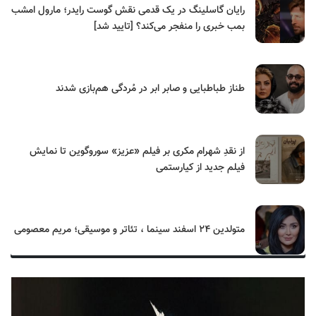
رایان گاسلینگ در یک قدمی نقش گوست رایدر؛ مارول امشب
بمب خبری را منفجر می‌کند؟ [تایید شد]
طناز طباطبایی و صابر ابر در مُردگی هم‌بازی شدند
از نقدِ شهرام مکری بر فیلم «عزیز» سوروگوین تا نمایش
فیلم جدید از کیارستمی
متولدین ۲۴ اسفند سینما ، تئاتر و موسیقی؛ مریم معصومی