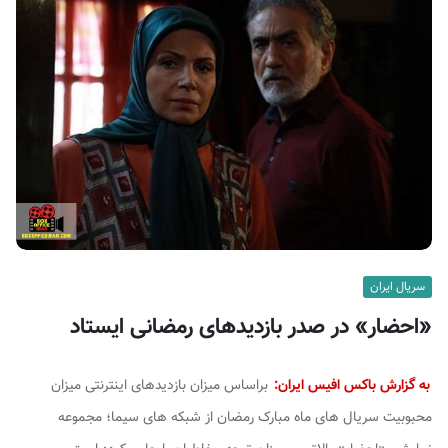
ف
ی
س
ا
ی
ر
ا
ن
سریال ایران
«احضار» در صدر بازدیدهای رمضانی ایستاد
به گزارش باکس افیس ایران:
براساس میزان بازدیدهای اینترنتی میزان
محبوبیت سریال های ماه مبارک رمضان از شبکه های سیما؛ مجموعه