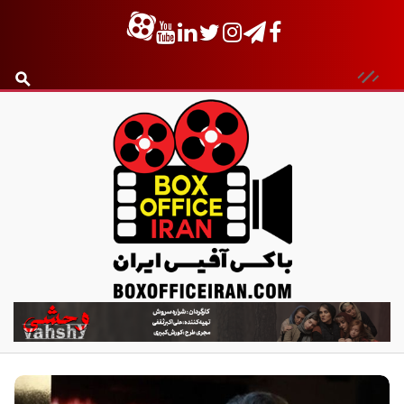
ب
ا
ک
س
آ