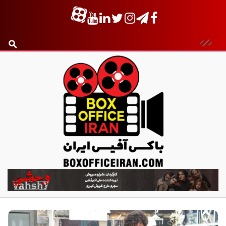
ب
ا
ک
س
آ