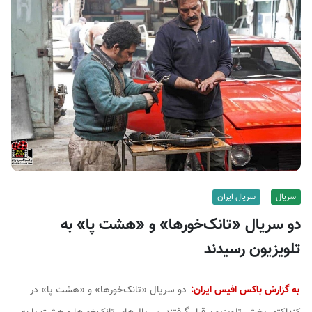
ف
ی
س
ا
ی
ر
ا
ن
سریال
سریال ایران
دو سریال «تانک‌خور‌ها» و «هشت پا» به
تلویزیون رسیدند
به گزارش باکس افیس ایران:
دو سریال «تانک‌خورها» و «هشت پا» در