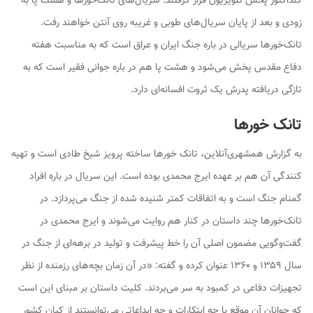
کنداکتور پخش تلویزیون قرار گرفتند. سریال‌های تانک‌خور‌ها و هشت پا به
زودی و بعد از پایان سریال‌های طوبی و غریبه روی آنتن خواهند رفت.
تانک‌خور‌ها سریالی در باره جنگ ایران و عراق است که به مناسبت هفته
دفاع مقدس پخش می‌شود و هشت پا هم در باره جوانی فقیر است که به
تازگی دریافته پدرش یک ثروت افسانه‌ای دارد.
تانک خور‌ها
به گزارش همشهری‌آنلاین، تانک خور‌ها ساخته پرویز شیخ طادی است و تهیه
کنندگی آن هم بر عهده ایرج محمدی بوده است. این سریال در باره افراد
گمنام جنگ است و به اتفاقات کمتر شنیده شده از جنگ می‌پردازد. در
تانک‌خور‌ها چند داستان در کنار هم روایت می‌شوند و ایرج محمدی در
گفت‌وگویی مضمون اصلی آن را خط پیشرفت و تولید در برهه‌ای از جنگ در
سال ۱۳۵۹ و ۱۳۶۰ عنوان کرده و گفته: «در آن زمان بچه‌های رزمنده از نظر
تجهیزات دفاعی در کمبود به سر می‌بردند. کلیت داستان بر مبنای این است
که جوانان آن موقع با چه ابتکارات و چه ابداعاتی می‌توانستند از کیان کشور