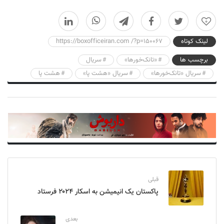
0
لینک کوتاه
https://boxofficeiran.com /?p=150067
برچسب ها
«تانک‌خور‌ها»
سریال
سریال «تانک‌خور‌ها»
سریال «هشت پا»
هشت پا
قبلی
پاکستان یک انیمیشن به اسکار ۲۰۲۴ فرستاد
بعدی