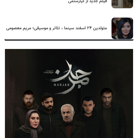
فیلم جدید از کیارستمی
متولدین ۲۴ اسفند سینما ، تئاتر و موسیقی؛ مریم معصومی