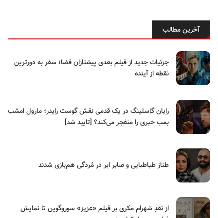
آخرین مطالب
جزئیات جدید از فیلم بعدی پیشتازان فضا؛ سفر به دورترین
نقطه از آینده
رایان گاسلینگ در یک قدمی نقش گوست رایدر؛ مارول امشب
بمب خبری را منفجر می‌کند؟ [تایید شد]
طناز طباطبایی و صابر ابر در مُردگی هم‌بازی شدند
از نقدِ شهرام مکری بر فیلم «عزیز» سوروگوین تا نمایش