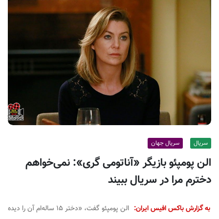
ف
ی
س
ا
ی
ر
ا
ن
سریال
سریال جهان
الن پومپئو بازیگر «آناتومی گری»: نمی‌خواهم
دخترم مرا در سریال ببیند
به گزارش باکس افیس ایران:
الن پومپئو گفت،
«دختر ۱۵ ساله‌ام آن را دیده