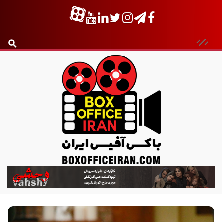
ب
ا
ک
س
آ