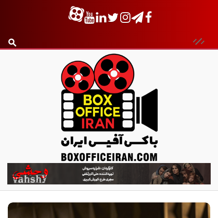
ب
ا
ک
س
آ