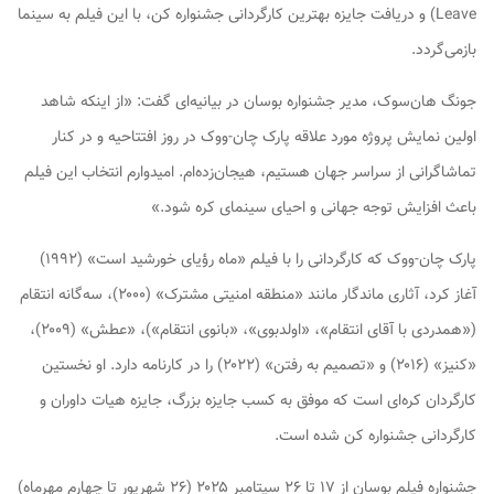
Leave) و دریافت جایزه بهترین کارگردانی جشنواره کن، با این فیلم به سینما
بازمی‌گردد.
جونگ هان‌سوک، مدیر جشنواره بوسان در بیانیه‌ای گفت: «از اینکه شاهد
اولین نمایش پروژه مورد علاقه پارک چان-ووک در روز افتتاحیه و در کنار
تماشاگرانی از سراسر جهان هستیم، هیجان‌زده‌ام. امیدوارم انتخاب این فیلم
باعث افزایش توجه جهانی و احیای سینمای کره شود.»
پارک چان-ووک که کارگردانی را با فیلم «ماه رؤیای خورشید است» (۱۹۹۲)
آغاز کرد، آثاری ماندگار مانند «منطقه امنیتی مشترک» (۲۰۰۰)، سه‌گانه انتقام
(«همدردی با آقای انتقام»، «اولدبوی»، «بانوی انتقام»)، «عطش» (۲۰۰۹)،
«کنیز» (۲۰۱۶) و «تصمیم به رفتن» (۲۰۲۲) را در کارنامه دارد. او نخستین
کارگردان کره‌ای است که موفق به کسب جایزه بزرگ، جایزه هیات داوران و
کارگردانی جشنواره کن شده است.
جشنواره فیلم بوسان از ۱۷ تا ۲۶ سپتامبر ۲۰۲۵ (۲۶ شهریور تا چهارم مهرماه)