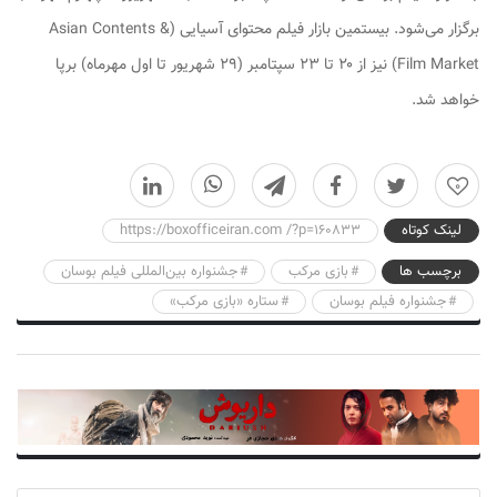
برگزار می‌شود. بیستمین بازار فیلم محتوای آسیایی (Asian Contents &
Film Market) نیز از ۲۰ تا ۲۳ سپتامبر (۲۹ شهریور تا اول مهرماه) برپا
خواهد شد.
0
لینک کوتاه
https://boxofficeiran.com /?p=160833
برچسب ها
بازی مرکب
جشنواره بین‌المللی فیلم بوسان
جشنواره فیلم بوسان
ستاره «بازی مرکب»