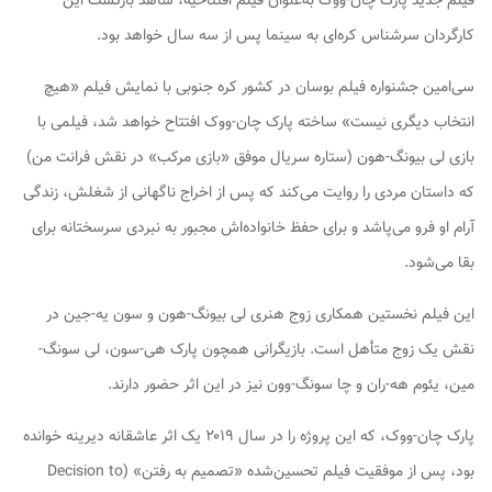
فیلم جدید پارک چان-ووک به‌عنوان فیلم افتتاحیه، شاهد بازگشت این
کارگردان سرشناس کره‌ای به سینما پس از سه سال خواهد بود.
سی‌امین جشنواره فیلم بوسان در کشور کره جنوبی با نمایش فیلم «هیچ
انتخاب دیگری نیست» ساخته پارک چان-ووک افتتاح خواهد شد، فیلمی با
بازی لی بیونگ-هون (ستاره سریال موفق «بازی مرکب» در نقش فرانت من)
که داستان مردی را روایت می‌کند که پس از اخراج ناگهانی از شغلش، زندگی
آرام او فرو می‌پاشد و برای حفظ خانواده‌اش مجبور به نبردی سرسختانه برای
بقا می‌شود.
این فیلم نخستین همکاری زوج هنری لی بیونگ-هون و سون یه-جین در
نقش یک زوج متأهل است. بازیگرانی همچون پارک هی-سون، لی سونگ-
مین، یئوم هه-ران و چا سونگ-وون نیز در این اثر حضور دارند.
پارک چان-ووک، که این پروژه را در سال ۲۰۱۹ یک اثر عاشقانه دیرینه خوانده
بود، پس از موفقیت فیلم تحسین‌شده «تصمیم به رفتن» (Decision to