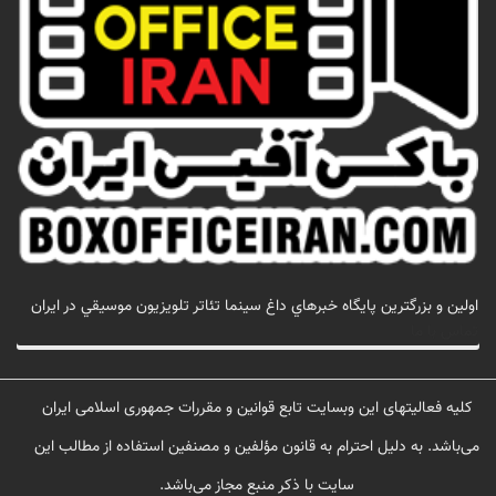
اولين و بزرگترين پايگاه خبرهاي داغ سينما تئاتر تلويزيون موسيقي در ايران
تماس با ما
کلیه فعالیتهای این وبسایت تابع قوانین و مقررات جمهوری اسلامی ایران
می‌باشد. به دلیل احترام به قانون مؤلفین و مصنفین استفاده از مطالب این
سایت با ذکر منبع مجاز می‌باشد.