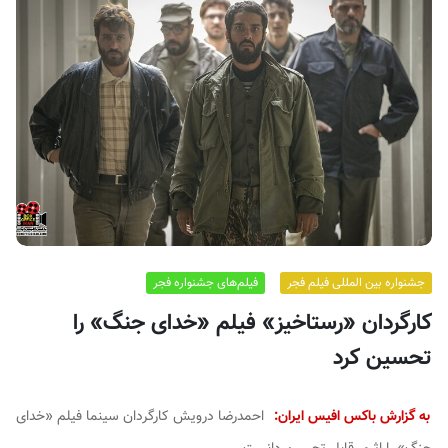
ف
ی
س
ا
ی
ر
ا
ن
جشنواره بین المللی فیلم فجر
فیلم‌های جشنواره فجر
کارگردان «رستاخیز» فیلم «خدای جنگ» را
تحسین کرد
به گزارش باکس افیس ایران:
احمدرضا درویش کارگردان سینما فیلم «خدای