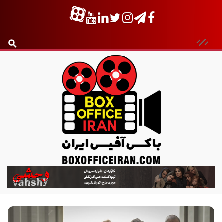
ب
ا
ک
س
آ