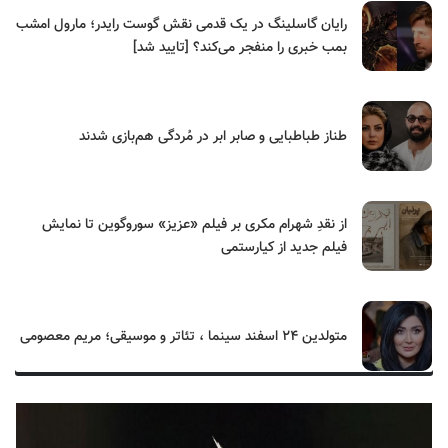
رایان گاسلینگ در یک قدمی نقش گوست رایدر؛ مارول امشب
بمب خبری را منفجر می‌کند؟ [تایید شد]
طناز طباطبایی و صابر ابر در مُردگی هم‌بازی شدند
از نقدِ شهرام مکری بر فیلم «عزیز» سوروگوین تا نمایش
فیلم جدید از کیارستمی
متولدین ۲۴ اسفند سینما ، تئاتر و موسیقی؛ مریم معصومی