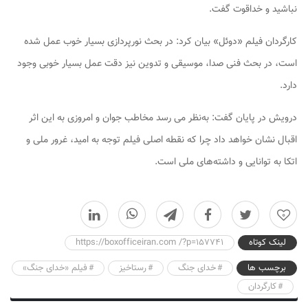
نباشید و خداقوت گفت.
کارگردان فیلم «دوئل» بیان کرد: در بحث نورپردازی بسیار خوب عمل شده
است، در بحث فنی صدا، موسیقی و تدوین نیز دقت عمل بسیار خوبی وجود
دارد.
درویش در پایان گفت: به‌نظر می رسد مخاطب جوان و امروزی به این اثر
اقبال نشان خواهد داد چرا که نقطه اصلی فیلم توجه به امید، غرور ملی و
اتکا به توانایی و داشته‌های ملی است.
0
لینک کوتاه
https://boxofficeiran.com /?p=157741
برچسب ها
خدای جنگ
رستاخیز
فیلم «خدای جنگ»
کارگردان