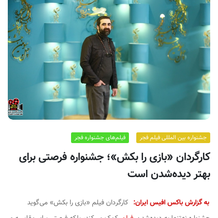
ف
ی
س
ا
ی
ر
ا
ن
جشنواره بین المللی فیلم فجر
فیلم‌های جشنواره فجر
کارگردان «بازی را بکش»؛ جشنواره فرصتی برای
بهتر دیده‌شدن است
به گزارش باکس افیس ایران:
کارگردان فیلم «بازی را بکش» می‌گوید