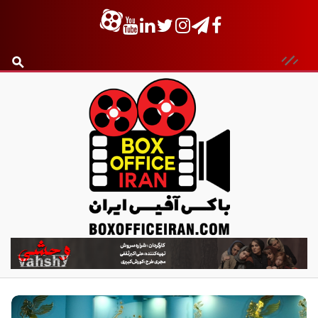
ب
ا
ک
س
آ