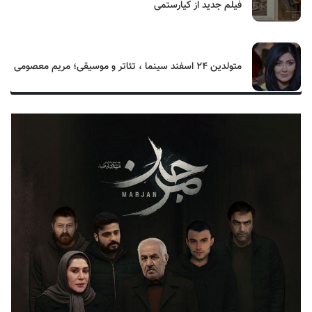
فیلم جدید از کیارستمی
متولدین ۲۴ اسفند سینما ، تئاتر و موسیقی؛ مریم معصومی