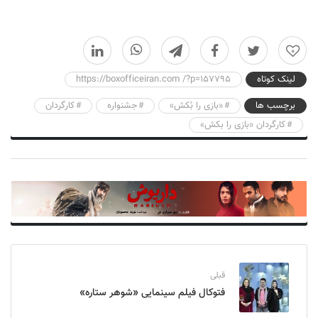
0
لینک کوتاه
https://boxofficeiran.com /?p=157795
برچسب ها
«بازی را بُکش»
جشنواره
کارگردان
کارگردان «بازی را بکش»
قبلی
فتوکال فیلم سینمایی «شوهر ستاره»