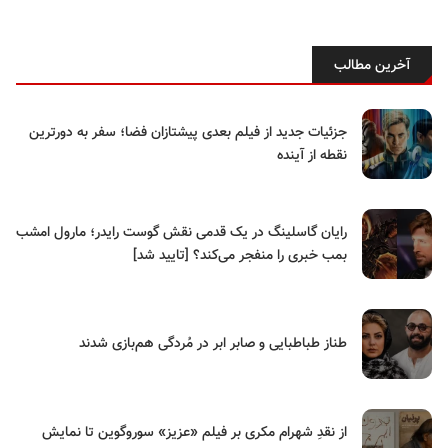
آخرین مطالب
جزئیات جدید از فیلم بعدی پیشتازان فضا؛ سفر به دورترین
نقطه از آینده
رایان گاسلینگ در یک قدمی نقش گوست رایدر؛ مارول امشب
بمب خبری را منفجر می‌کند؟ [تایید شد]
طناز طباطبایی و صابر ابر در مُردگی هم‌بازی شدند
از نقدِ شهرام مکری بر فیلم «عزیز» سوروگوین تا نمایش