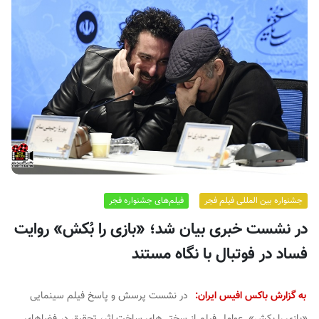
ف
ی
س
ا
ی
ر
ا
ن
جشنواره بین المللی فیلم فجر
فیلم‌های جشنواره فجر
در نشست خبری بیان شد؛ «بازی را بُکش» روایت
فساد در فوتبال با نگاه مستند
به گزارش باکس افیس ایران:
در نشست پرسش و پاسخ فیلم سینمایی
«بازی را بکش» عوامل فیلم از سختی‌های ساخت اثر، تحقیق در فضاهای