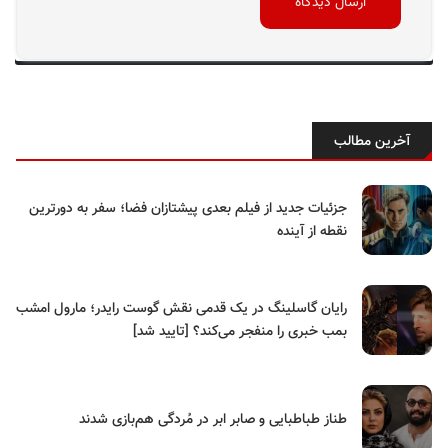
آخرین مطالب
جزئیات جدید از فیلم بعدی پیشتازان فضا؛ سفر به دورترین
نقطه از آینده
رایان گاسلینگ در یک قدمی نقش گوست رایدر؛ مارول امشب
بمب خبری را منفجر می‌کند؟ [تایید شد]
طناز طباطبایی و صابر ابر در مُردگی هم‌بازی شدند