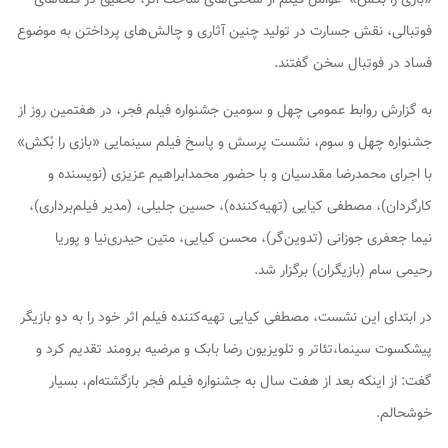
فوتبالی، نقش جسارت در تولید چنین آثاری و چالش‌های پرداختن به موضوع
فساد در فوتبال سخن گفتند.
به گزارش روابط عمومی چهل و سومین جشنواره فیلم فجر،‌ در هفتمین روز از
جشنواره چهل و سوم، نشست پرسش و پاسخ فیلم سینمایی «بازی را بُکش»
با اجرای محمدرضا مقدسیان و با حضور محمدابراهیم عزیزی (نویسنده و
کارگردان)، مصطفی کیایی (تهیه‌کننده)، حسین جلیلی، (مدیر فیلم‌برداری)،
نیما جعفری جوزانی (تدوین‌گر)، محسن کیایی، متین حیدری‌نیا و پوریا
رحیمی سام (بازیگران) برگزار شد.
در ابتدای این نشست، مصطفی کیایی تهیه‌کننده فیلم اثر خود را به دو بازیگر
پیشکسوت سینما،تئاتر و تلویزیون رضا بابک و مرضیه برومند تقدیم کرد و
گفت: از اینکه بعد از هفت سال به جشنواره فیلم فجر بازگشته‌ام، بسیار
خوشحالم.