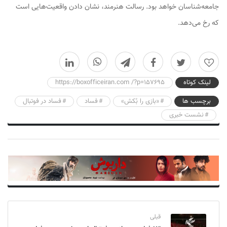
جامعه‌شناسان خواهد بود. رسالت هنرمند، نشان دادن واقعیت‌هایی است
که رخ می‌دهد.
0
لینک کوتاه
https://boxofficeiran.com /?p=157695
برچسب ها
«بازی را بُکش»
فساد
فساد در فوتبال
نشست خبری
قبلی