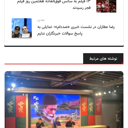
۱۳ فیلم به سانس فوق‌العاده هفتمین روز فیلم
فجر رسیدند
بعدی
رضا عطاران در نشست خبری «صددام»؛ تمایلی به
پاسخ سوالات خبرنگاران ندارم
نوشته های مرتبط