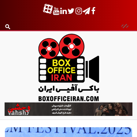
ب
ا
ک
س
آ