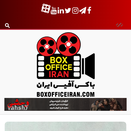
ب
ا
ک
س
آ