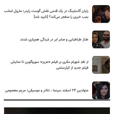
رایان گاسلینگ در یک قدمی نقش گوست رایدر؛ مارول امشب
بمب خبری را منفجر می‌کند؟ [تایید شد]
طناز طباطبایی و صابر ابر در مُردگی هم‌بازی شدند
از نقدِ شهرام مکری بر فیلم «عزیز» سوروگوین تا نمایش
فیلم جدید از کیارستمی
متولدین ۲۴ اسفند سینما ، تئاتر و موسیقی؛ مریم معصومی