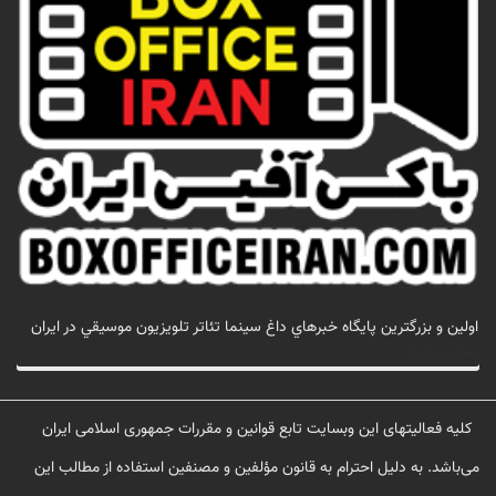
اولين و بزرگترين پايگاه خبرهاي داغ سينما تئاتر تلويزيون موسيقي در ايران
تماس با ما
کلیه فعالیتهای این وبسایت تابع قوانین و مقررات جمهوری اسلامی ایران
می‌باشد. به دلیل احترام به قانون مؤلفین و مصنفین استفاده از مطالب این