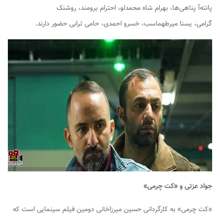
پانته‌آ پناهی‌ها، بهرام شاه محمدلو، احترام برومند، روشنک
گرامی، یسنا میرطهماسب، خسرو احمدی، حامی ترابی حضور دارند.
جواد عزتی و «کت چرمی»
«کت چرمی» به کارگردانی حسین میرزاخانی دومین فیلم سینمایی است که