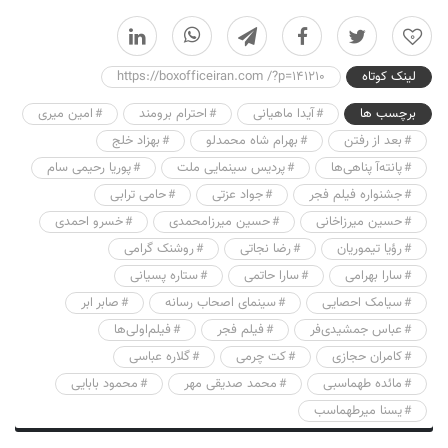
0
لینک کوتاه
https://boxofficeiran.com /?p=141210
برچسب ها
آیدا ماهیانی
احترام برومند
امین میری
بعد از رفتن
بهرام شاه محمدلو
بهزاد خلج
پانته‌آ پناهی‌ها
پردیس سینمایی ملت
پوریا رحیمی سام
جشنواره فیلم فجر
جواد عزتی
حامی ترابی
حسین میرزاخانی
حسین میرزامحمدی
خسرو احمدی
رؤیا تیموریان
رضا نجاتی
روشنک گرامی
سارا بهرامی
سارا حاتمی
ستاره پسیانی
سیامک احصایی
سینمای اصحاب رسانه
صابر ابر
عباس جمشیدی‌فر
فیلم فجر
فیلم‌اولی‌ها
کامران حجازی
کت چرمی
گلاره عباسی
مائده طهماسبی
محمد صدیقی مهر
محمود بابایی
یسنا میرطهماسب