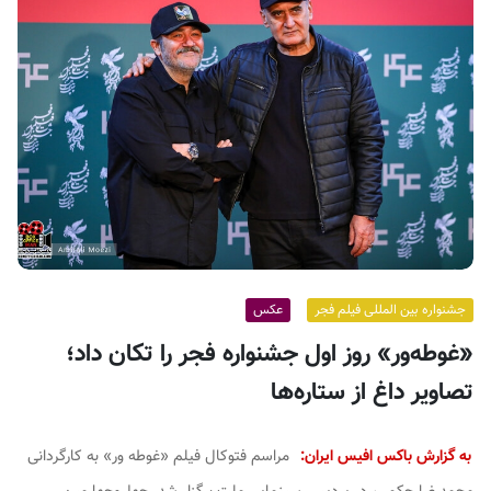
ف
ی
س
ا
ی
ر
ا
ن
جشنواره بین المللی فیلم فجر
عکس
«غوطه‌ور» روز اول جشنواره فجر را تکان داد؛
تصاویر داغ از ستاره‌ها
به گزارش باکس افیس ایران:
مراسم فتوکال فیلم «غوطه ور» به کارگردانی