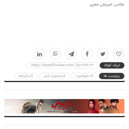
عکاس: امیرعلی معزی
0
لینک کوتاه
https://boxofficeiran.com /?p=166483
برچسب ها
«غوطه‌ور»
جشنواره فجر
ستاره‌ها