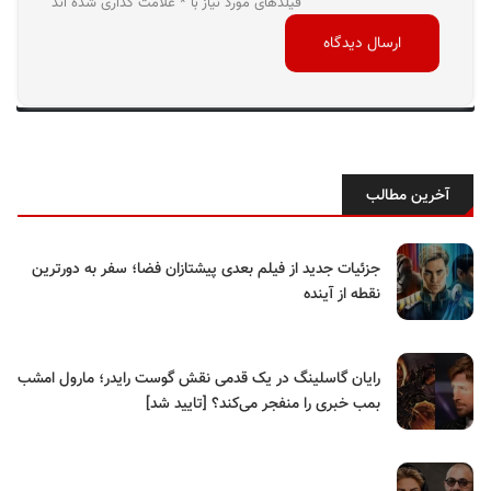
فیلدهای مورد نیاز با * علامت گذاری شده اند
آخرین مطالب
جزئیات جدید از فیلم بعدی پیشتازان فضا؛ سفر به دورترین
نقطه از آینده
رایان گاسلینگ در یک قدمی نقش گوست رایدر؛ مارول امشب
بمب خبری را منفجر می‌کند؟ [تایید شد]