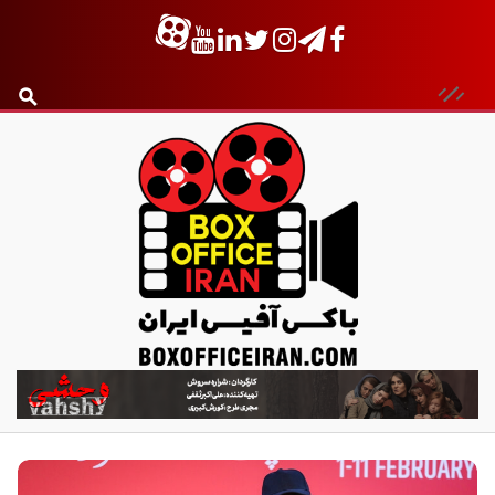
ب
ا
ک
س
آ