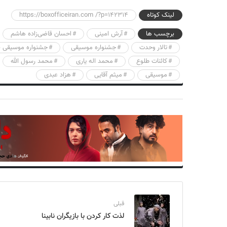
لینک کوتاه
https://boxofficeiran.com /?p=142314
برچسب ها
آرش امینی
احسان قاضی‌زاده هاشم
تالار وحدت
جشنواره موسیقی
جشنواره موسیقی 
کائنات طلوع
محمد اله یاری
محمد رسول الله
موسیقی
میثم آقایی
هزاد عبدی
قبلی
لذت کار کردن با بازیگران نابینا