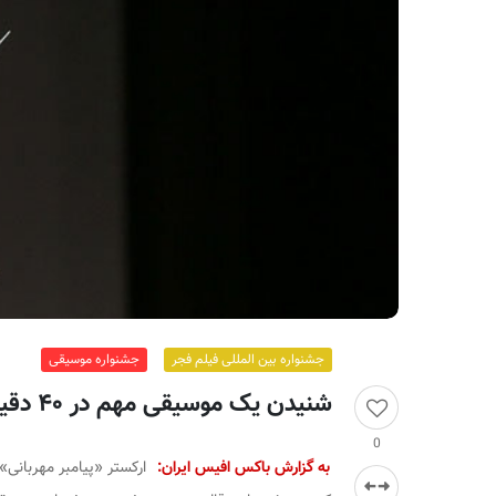
ر
ا
ن
جشنواره بین المللی فیلم فجر
جشنواره موسیقی
شنیدن یک موسیقی مهم در ۴۰ دقیقه
0
به گزارش باکس افیس ایران:
ارکستر «پیامبر مهربانی