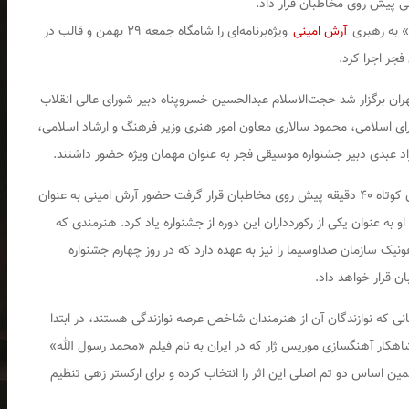
 پیش روی مخاطبان قرار داد.
» به رهبری
آرش امینی
ویژه‌برنامه‌ای را شامگاه جمعه ۲۹ بهمن و قالب در
جر اجرا کرد.
ران برگزار شد حجت‌الاسلام عبدالحسین خسروپناه دبیر شورای عالی انقلاب
 اسلامی، محمود سالاری معاون امور هنری وزیر فرهنگ و ارشاد اسلامی،
د عبدی دبیر جشنواره موسیقی فجر به عنوان مهمان ویژه حضور داشتند.
یکی از اتفاقات جالب توجه این کنسرت که در مدت زمان کوتاه ۴۰ دقیقه پیش روی مخاطبان قرار گرفت حضور آرش امینی به عنوان
 به عنوان یکی از رکوردداران این دوره از جشنواره یاد کرد. هنرمندی که
ک سازمان صداوسیما را نیز به عهده دارد که در روز چهارم جشنواره
ن قرار خواهد داد.
ی که نوازندگان آن از هنرمندان شاخص عرصه نوازندگی هستند، در ابتدا
هکار آهنگسازی موریس ژار که در ایران به نام فیلم «محمد رسول الله»
ین اساس دو تم اصلی این اثر را انتخاب کرده و برای ارکستر زهی تنظیم