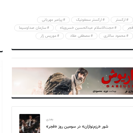
ارکستر
ارکستر سمفونیک
پیامبر مهربانی
فجر
حجت‌الاسلام عبدالحسین خسروپناه
سازمان صداوسیما
محمود سالاری
مصطفی عقاد
موریس ژار
بعدی
شور «رزم‌نوازان» در سومین روز «فجر»