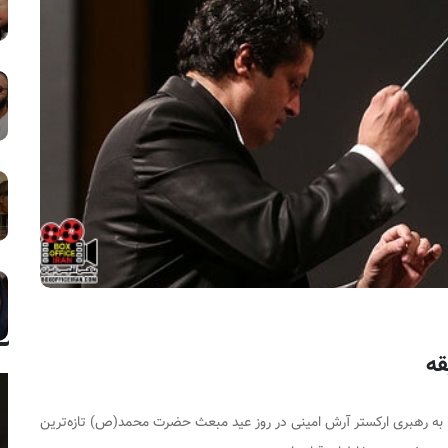
» به رهبری ارکستر آرش امینی در روز عید مبعث حضرت محمد(ص) تازه‌ترین