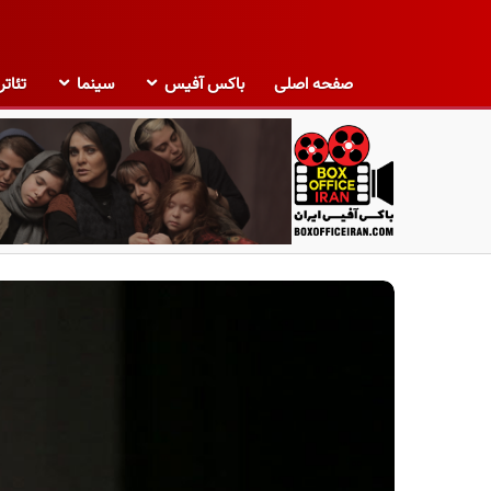
صفحه اصلی
باکس آفیس
سینما
تئاتر
ب
ا
ک
س
آ
ف
ی
س
ا
ی