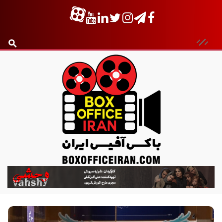
ب
ا
ک
س
آ