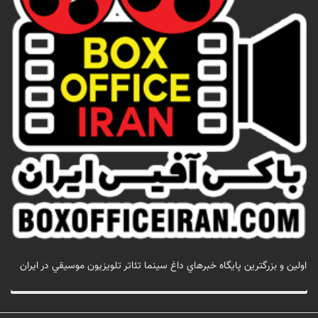
اولين و بزرگترين پايگاه خبرهاي داغ سينما تئاتر تلويزيون موسيقي در ايران
تماس با ما