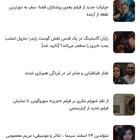
جزئیات جدید از فیلم بعدی پیشتازان فضا؛ سفر به دورترین
نقطه از آینده
رایان گاسلینگ در یک قدمی نقش گوست رایدر؛ مارول امشب
بمب خبری را منفجر می‌کند؟ [تایید شد]
طناز طباطبایی و صابر ابر در مُردگی هم‌بازی شدند
از نقدِ شهرام مکری بر فیلم «عزیز» سوروگوین تا نمایش
فیلم جدید از کیارستمی
متولدین ۲۴ اسفند سینما ، تئاتر و موسیقی؛ مریم معصومی