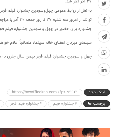
۲۷ آذر آغاز شد.
به نقل از روابط عمومی چهل‌وسومین جشنواره فیلم فج
جشنواره برای حضور در چهل و سومین جشنواره فیلم فجر 
سینمای میزبان اعضای خانه سینما، متعاقباً اعلام خواه
چهل و سومین جشنواره فیلم فجر بهمن سال جاری به دب
لینک کوتاه
https://boxofficeiran.com /?p=154941
برچسب ها
جشنواره فیلم
جشنواره فیلم فجر