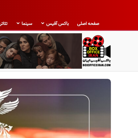
صفحه اصلی
باکس آفیس
سینما
تئاتر
ب
ا
ک
س
آ
ف
ی
س
ا
ی