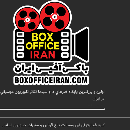
اولين و بزرگترين پايگاه خبرهاي داغ سينما تئاتر تلويزيون موسيقي
در ايران
تماس با ما
کلیه فعالیتهای این وبسایت تابع قوانین و مقررات جمهوری اسلامی ا