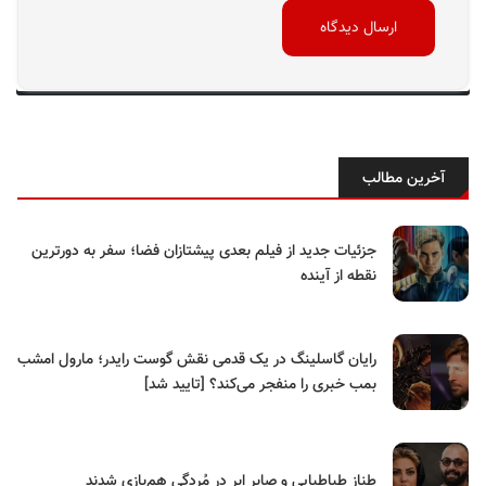
آخرین مطالب
جزئیات جدید از فیلم بعدی پیشتازان فضا؛ سفر به دورترین
نقطه از آینده
رایان گاسلینگ در یک قدمی نقش گوست رایدر؛ مارول امشب
بمب خبری را منفجر می‌کند؟ [تایید شد]
طناز طباطبایی و صابر ابر در مُردگی هم‌بازی شدند