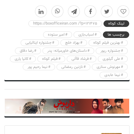
0
لینک کوتاه
https://boxofficeiran.com /?p=121475
برچسب ها
اسباب‌بازی
امیر ستوده
بهترین فیلم کوتاه
بهزاد خلج
جشنواره ایتالیایی
جشنواره ریور
داستان‌های خاورمیانه: پدر
رضا دقاق
علی گیلوری
فرشاد قاآنی
فیلم کوتاه
کاتیا یاری
مهرنوش ستاری
نازنین رمضانی
نیما رحیم پور
نیما عابدی