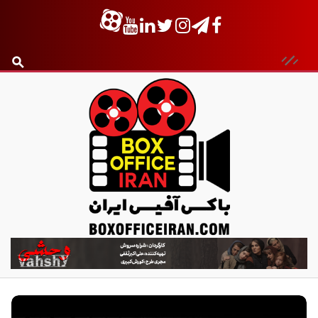
ب
ا
ک
س
آ