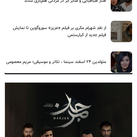
طناز طباطبایی و صابر ابر در مُردگی هم‌بازی شدند
از نقدِ شهرام مکری بر فیلم «عزیز» سوروگوین تا نمایش
فیلم جدید از کیارستمی
متولدین ۲۴ اسفند سینما ، تئاتر و موسیقی؛ مریم معصومی