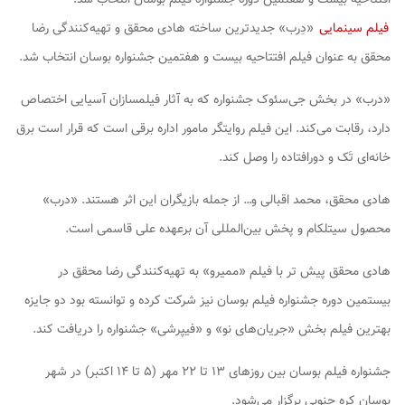
فیلم سینمایی
«دِرب» جدیدترین ساخته هادی محقق و تهیه‌کنندگی رضا
محقق به عنوان فیلم افتتاحیه بیست و هفتمین جشنواره بوسان انتخاب شد.
«درب» در بخش جی‌سئوک جشنواره که به آثار فیلمسازان آسیایی اختصاص
دارد، رقابت می‌کند. این فیلم روایتگر مامور اداره برقی است که قرار است برق
خانه‌ای تَک و دورافتاده را وصل کند.
هادی محقق، محمد اقبالی و… از جمله بازیگران این اثر هستند. «درب»
محصول سیتلکام و پخش بین‌المللی آن برعهده علی قاسمی است.
هادی محقق پیش تر با فیلم «ممیرو» به تهیه‌کنندگی رضا محقق در
بیستمین دوره جشنواره فیلم بوسان نیز شرکت کرده و توانسته بود دو جایزه
بهترین فیلم بخش «جریان‌های نو» و «فیپرشی» جشنواره را دریافت کند.
جشنواره فیلم بوسان بین روزهای ۱۳ تا ۲۲ مهر (۵ تا ۱۴ اکتبر) در شهر
بوسان کره جنوبی برگزار می‌شود.