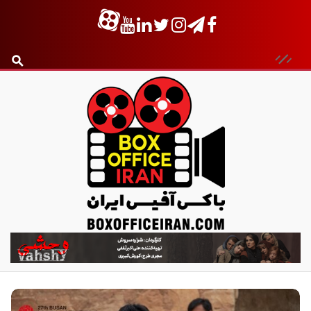
ب
ا
ک
س
آ