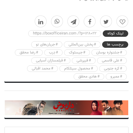
0
لینک کوتاه
https://boxofficeiran.com /?p=128022
برچسب ها
پخش بین‌المللی
جریان‌های نو
جشنواره بوسان
جیسئوک
دِرب
رضا محقق
علی قاسمی
فیپرشی
فیلمسازان آسیایی
کره جنوبی
محصول سیتلکام
محمد اقبالی
ممیرو
هادی محقق