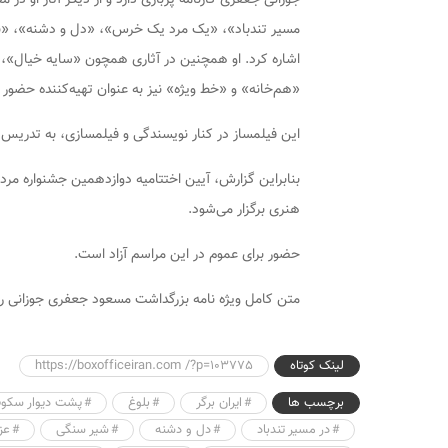
مسیر تندباد»، «یک مرد یک خرس»، «دل و دشنه»، «بلو
اشاره کرد. او همچنین در آثاری همچون «سایه خیال»،
«هم‌خانه» و «خط ویژه» نیز به عنوان تهیه‌کننده حضور
این فیلمساز در کنار نویسندگی و فیلمسازی، به تدریس
هنری برگزار می‌شود.
حضور برای عموم در این مراسم آزاد است.
متن کامل ویژه نامه بزرگداشت مسعود جعفری جوزانی را
لینک کوتاه
https://boxofficeiran.com /?p=103775
برچسب ها
ایران برگر
بلوغ
پشت دیوار سکو
در مسیر تندباد
دل و دشنه
شیر سنگی
عز