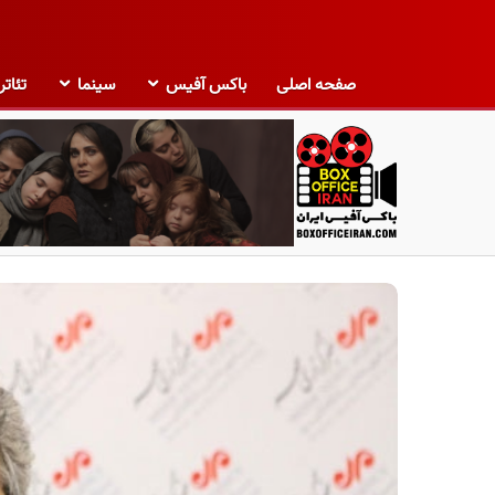
صفحه اصلی
باکس آفیس
سینما
تئاتر
ب
ا
ک
س
آ
ف
ی
س
ا
ی