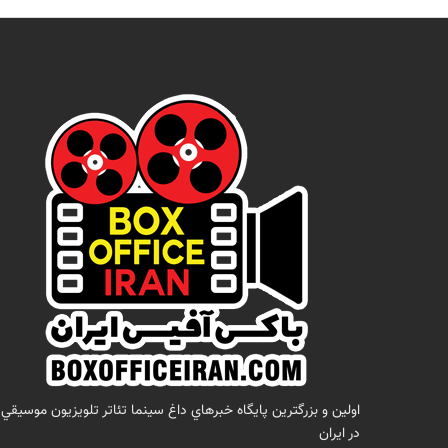
اولين و بزرگترين پايگاه خبرهاي داغ سينما تئاتر تلويزيون موسيقي
در ايران