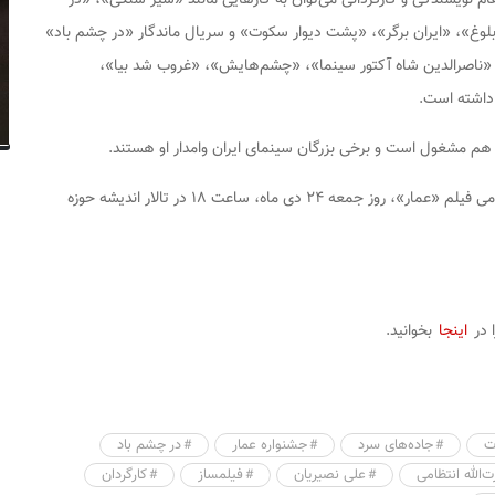
غ»، «ایران برگر»، «پشت دیوار سکوت» و سریال ماندگار «در چشم باد»
 «ناصرالدین شاه آکتور سینما»، «چشم‌هایش»، «غروب شد بیا»،
 داشته است.
 هم مشغول است و برخی بزرگان سینمای ایران وامدار او هستند.
بنابراین گزارش، آیین اختتامیه دوازدهمین جشنواره مردمی فیلم «عمار»، روز جمعه ۲۴ دی ماه، ساعت ۱۸ در تالار اندیشه حوزه
 در
اینجا
بخوانید.
ت
جاده‌های سرد
جشنواره عمار
در چشم باد
ت‌الله انتظامی
علی نصیریان
فیلمساز
کارگردان