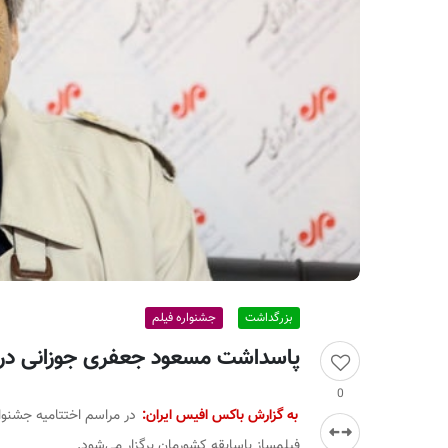
ر
ا
ن
بزرگداشت
جشنواره فیلم
پاسداشت مسعود جعفری جوزانی در ا
0
به گزارش باکس افیس ایران:
در مراسم اختتامیه جشنوا
فیلمساز باسابقه کشورمان برگزار می‌شود.