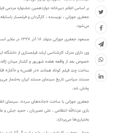
بر اساس اعلام دبیرخانه دوازدهمین جشنواره مردمی فی
جعفری جوزانی ، نویسنده ، کارگردان و فیلمساز باسابقه
می‌شود.
مسعود جعفری جوزانی متولد ۱۸ آذر
۱۳۲۷
در ملایر است و فعا
وی دارای مدرک کارشناسی ارشد فیلمسازی از دانشگاه ایا
خصوص بعد از واقعه هفده شهریور و کشتار میدان ژاله،
ساخت چند فیلم کوتاه همانند «در قفس» و «آغاز» افکار
مستند سیاسی تاریخ سینمای مستند ایران به‌شمار می‌رود در 
پخش شد.
جعفری جوزانی با ساخت «جاده‌های سرد»، سینمای انقلاب
بازی عزت‌الله انتظامی ، علی نصیریان ، حمید جبلی و عل
بختیاری‌ها می‌پردازد.
جوزانی جعفری کارنامه پرباری دارد و از دیگر آثار او در