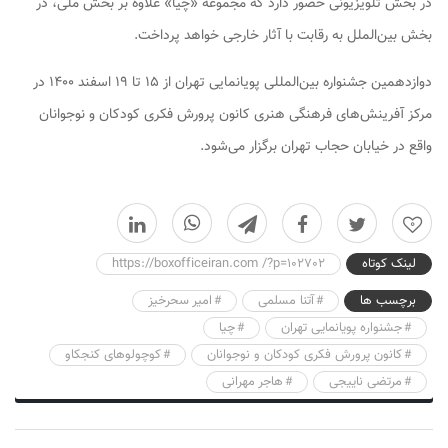
در بخش تلویزیونی حضور دارد که مجموعه «چیا» علاوه بر بخش ملی، در
بخش بین‌الملل به رقابت با آثار خارجی خواهد پرداخت.
دوازدهمین جشنواره بین‌المللی پویانمایی تهران از ۱۵ تا ۱۹ اسفند ۱۴۰۰ در
مرکز آفرینش‌های فرهنگی هنری کانون پرورش فکری کودکان و نوجوانان
واقع در خیابان حجاب تهران برگزار می‌شود.
0
لینک کوتاه
https://boxofficeiran.com /?p=102702
برچسب ها
آتنا مسلمی
امیر سحرخیز
جشنواره پویانمایی تهران
چیا
کانون پرورش فکری کودکان و نوجوانان
کوچولو‌های کنجکاو
مرتضی ناییجی
هاجر مهرانی