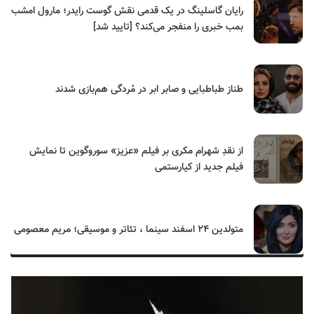
رایان گاسلینگ در یک قدمی نقش گوست رایدر؛ مارول امشب
بمب خبری را منفجر می‌کند؟ [تایید شد]
طناز طباطبایی و صابر ابر در مُردگی هم‌بازی شدند
از نقدِ شهرام مکری بر فیلم «عزیز» سوروگوین تا نمایش
فیلم جدید از کیارستمی
متولدین ۲۴ اسفند سینما ، تئاتر و موسیقی؛ مریم معصومی