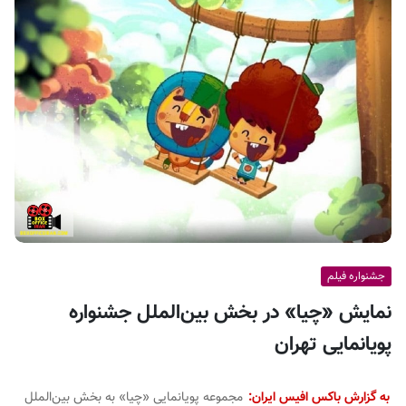
ف
ی
س
ا
ی
ر
ا
ن
جشنواره فیلم
نمایش «چیا» در بخش بین‌الملل جشنواره
پویانمایی تهران
به گزارش باکس افیس ایران:
مجموعه پویانمایی «چیا» به بخش بین‌الملل