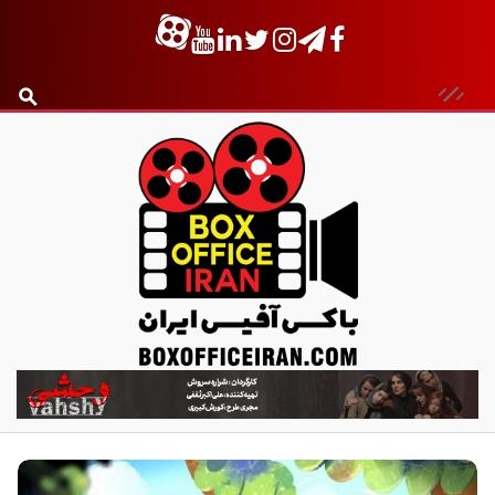
ب
ا
ک
س
آ