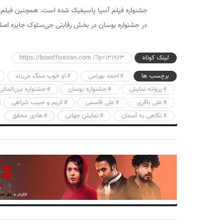
جشنواره فیلم آسیا پاسیفیک شده است. همچنین فیلم 
در جشنواره بوسان در بخش رقابتی جی‌سئوک جایزه اصلی
لینک کوتاه
https://boxofficeiran.com /?p=131963
برچسب ها
احمد بهرامی
او خوب سنگ می‌زند
پروانه نمایش
جشنواره بوسان
جشنواره بین‌المللی
علی باقری
علی قاسمی
کریم و حبیب شراهی
نگاهی به آسمان
نمایش جهانی
هادی محقق