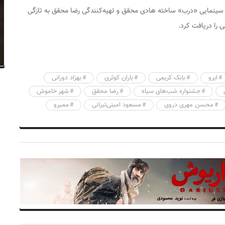
سینمایی «درب» ساخته هادی محقق و تهیه‌کنندگی رضا محقق به تازگی
 را دریافت کرد.
ایرو
بابک کریمی
باران کوثری
بهزاد دورانی
جشنواره شب‌های سیاه
رضا محقق
شهر خاموش
محسن مهری دروی
مسعود امینی‌تیرانی
ممیرو