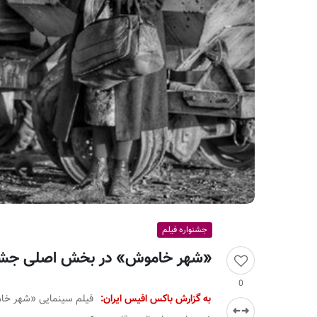
ر
ا
ن
جشنواره فیلم
«شهر خاموش» در بخش اصلی جشنوا
0
به گزارش باکس افیس ایران:
فیلم سینمایی «شهر خام