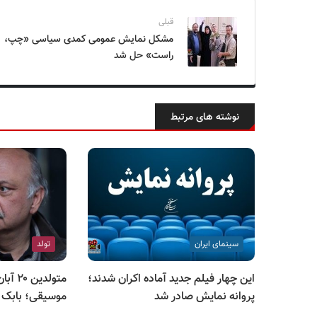
قبلی
مشکل نمایش عمومی کمدی سیاسی «چپ،
راست» حل شد
نوشته های مرتبط
سینمای ایران
تولد
این چهار فیلم جدید آماده اکران شدند؛
متولدین
پروانه نمایش صادر شد
موسیقی؛ بابک 