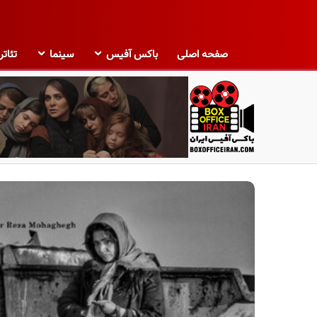
صفحه اصلی
باکس آفیس
سینما
تئاتر
ب
ا
ک
س
آ
ف
ی
س
ا
ی