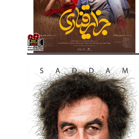
سینمای ایران
سینمای جهان
یبا نادری با «تنهاتر از من» به سه
دعوت از دو فیلم بلند ایرانی در
نواره بین‌المللی می‌رود
سی‌وهشتمین جشنواره بین‌المل
توکیو