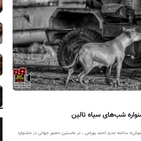
ره شب‌های سیاه تالین
وش» ساخته جدید احمد بهرامی ، در نخستین حضور جهانی در جشنواره