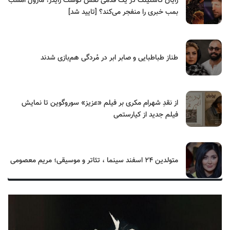
رایان گاسلینگ در یک قدمی نقش گوست رایدر؛ مارول امشب
بمب خبری را منفجر می‌کند؟ [تایید شد]
طناز طباطبایی و صابر ابر در مُردگی هم‌بازی شدند
از نقدِ شهرام مکری بر فیلم «عزیز» سوروگوین تا نمایش
فیلم جدید از کیارستمی
متولدین ۲۴ اسفند سینما ، تئاتر و موسیقی؛ مریم معصومی