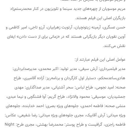
مریم موسویان از چهره‌های جدید سینما و تلویزیون در کنار محمدرستم‌زاد
بازیگران اصلی این فیلم هستند.
حسن عسگری، آرمینه زیتونچیان، آرتویت زهرابیان، آرزو تاجی، امیر کاظمی و
آوین نقویان دیگر بازیگرانی هستند که در «زمانی برای از دست دادن» ایفای
نقش می‌کنند.
عوامل اصلی این فیلم عبارتند از:
مدیر فیلمبرداری: آرش سیفی، مدیر تولید: اکبر محمدی، مدیرصدابرداری:
هادی‌ساعدمحکم، دستیار اول‌ کارگردان و برنامه‌ریز: آزاده آقامیری، ‎طراح
صحنه: امید نجومی، طراح لباس: سحر آشتیانی، مدیر صداگذاری: مهدی
جمشیدیان، موسیقی: محمود والانژاد، طراح گریم: آوا فشنگچی و نیما عبدی،
منشی صحنه: فاطمه احمدی، جلوه‌های ویژه بصری: احمد خدابنده، جلوه‌های
ویژه میدانی: آرش آقابیک، مجری جلوه‌های ویژه میدانی: رضا شفیعی، عکاس:
فاطمه راجزی، گرافیست و طراح پوستر: محمدرضا بهشتی، مجری طرح: Night