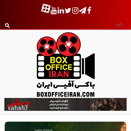
ب
ا
ک
س
آ