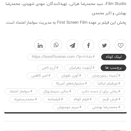
Film Studio، سید محمدرضا هراتی، تهیه‌کنندگان: مهدی شهیدی، محمدرضا
بهشتی و اکبر محمدی.
پخش این فیلم بر عهده First Screen Film به مدیریت سولماز اعتماد است.
0
لینک کوتاه
https://boxofficeiran.com /?p=128504
برچسب ها
آرتویت زهرابیان
آرزو تاجی
آرمینه زیتون‌چیان
آوین نقویان
امیر کاظمی
تورفیلم ایتالیا
جشنواره‌های آمریکا
زمانی برای از دست دادن
سالن سینمارویال
سولماز اعتماد
فرش قرمز
فیلم کوتاه
فیلمنامه
محمدرستم‌زاد
محمدرضا بهشتی
مریم موسویان