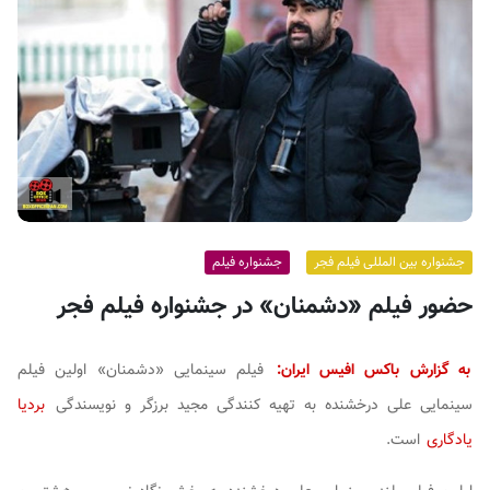
ف
ی
س
ا
ی
ر
ا
ن
جشنواره بین المللی فیلم فجر
جشنواره فیلم
حضور فیلم «دشمنان» در جشنواره فیلم فجر
به گزارش باکس افیس ایران:
فیلم سینمایی «دشمنان» اولین فیلم
سینمایی علی درخشنده به تهیه کنندگی مجید برزگر و نویسندگی
بردیا
یادگاری
است.