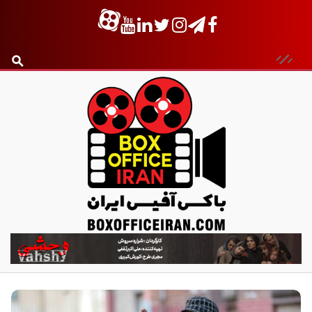
ب
ا
ک
س
آ