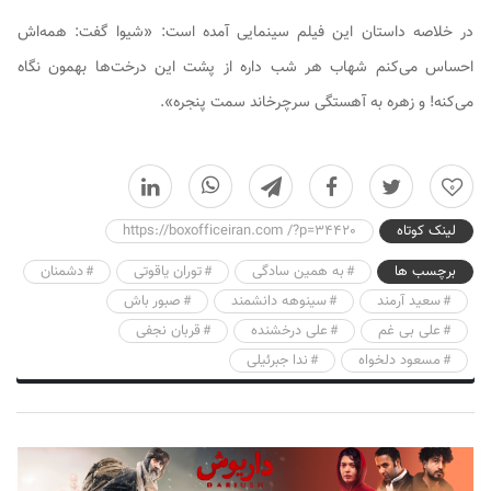
در خلاصه داستان این فیلم سینمایی آمده است: «شیوا گفت: همه‌اش
احساس می‌کنم شهاب هر شب داره از پشت این درخت‌ها بهمون نگاه
می‌کنه! و زهره به آهستگی سرچرخاند سمت پنجره».
0
لینک کوتاه
https://boxofficeiran.com /?p=34420
برچسب ها
به همین سادگی
توران یاقوتی
دشمنان
سعید آرمند
سینوهه دانشمند
صبور باش
علی بی غم
علی درخشنده
قربان نجفی
مسعود دلخواه
ندا جبرئیلی