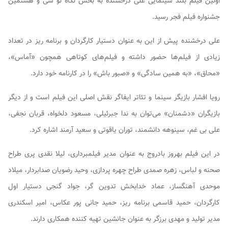
اولین فیلم بلند سینمایی علی درخشنده به بخش نگاه نو سی و هشتمین
جشنواره فیلم فجر رسید.
علی درخشنده پیش از این به عنوان دستیار کارگردان و برنامه ریز در تعداد
زیادی از فیلم‌ها حضور داشته و فیلم‌های کوتاهی همچون «آماس»،
«محاق»، «به همین سادگی» و «صبور باش» را در کارنامه خود دارد.
رویا افشار بازیگر سینما و تئاتر ایفاگر نقش اصلی این فیلم است و از دیگر
بازیگران «دشمنان» می‌توان به ندا جبرئیلی، مسعود دلخواه، قربان نجفی،
علی بی غم، سینوهه دانشمند، توران یاقوتی و سعید آرمند اشاره کرد.
در این فیلم بهروز بادروج به عنوان مدیر فیلمبرداری، لیلا نقدی پری طراح
صحنه و لباس، زهره صمدی طراح چهره پردازی، وحید رضویان صدابردار، میلاد
موحدی آهنگساز، عماد خدابخش تدوین گر، جواد گنجی دستیار اول
کارگردان، حمید قاسمی برنامه ریز، حمید جانی پور عکاس، امیر اسکندری
مدیر تولید و مهدی برزگر به عنوان جانشین تهیه کننده همکاری دارند.