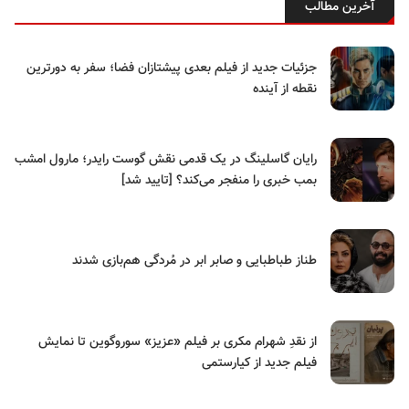
آخرین مطالب
جزئیات جدید از فیلم بعدی پیشتازان فضا؛ سفر به دورترین
نقطه از آینده
رایان گاسلینگ در یک قدمی نقش گوست رایدر؛ مارول امشب
بمب خبری را منفجر می‌کند؟ [تایید شد]
طناز طباطبایی و صابر ابر در مُردگی هم‌بازی شدند
از نقدِ شهرام مکری بر فیلم «عزیز» سوروگوین تا نمایش
فیلم جدید از کیارستمی