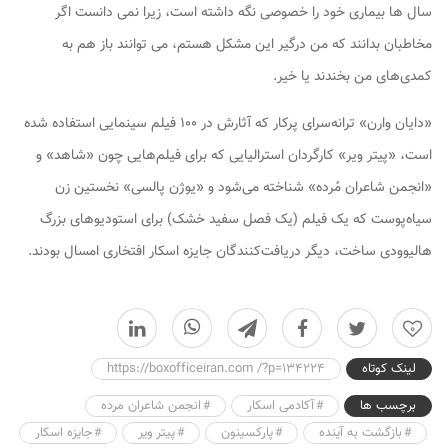
سال ها بیماری خود را خصوصی نگه داشته است، زیرا نمی دانست اگر
مخاطبان بدانند که من درگیر این مشکل هستم، می توانند باز هم به
کمدی‌های من بخندند یا خیر.
«دایان وارن» ترانه‌سرای پرکار که آثارش در ۱۰۰ فیلم سینمایی استفاده شده
است، «پیتر ویر» کارگردان استرالیایی که برای فیلم‌هایی چون «شاهد» و
«انجمن شاعران مُرده» شناخته می‌شود و «یوژن پالسی» نخستین زن
سیاه‌پوست که یک فیلم (یک فصل سفید خشک) برای استودیوهای بزرگ
هالیوودی ساخت، دیگر دریافت‌کنندگان جایزه اسکار افتخاری امسال بودند.
0
لینک کوتاه
https://boxofficeiran.com /?p=134224
برچسب ها
آکادمی اسکار
انجمن شاعران مرده
بازگشت به آینده
پارکسینون
پیتر ویر
جایزه اسکار