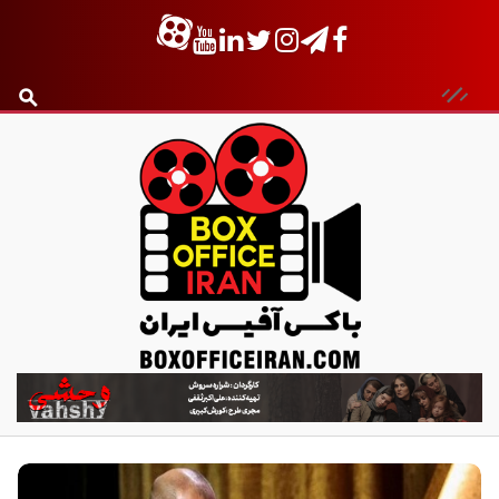
ب
ا
ک
س
آ