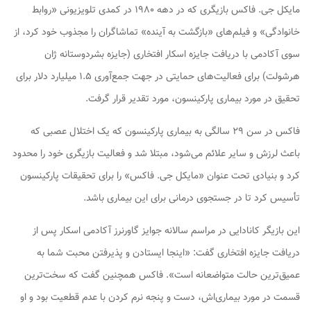
مایکل جی. فاکس بازیگری که در دهه ۱۹۸۰ در کمدی تلویزیونی «روابط
خانوادگی» و فیلم‌های «بازگشت به آینده» تماشاگران را مجذوب خود کرد، از
سوی آکادمی با دریافت جایزه اسکار افتخاری (جایزه بشردوستانه ژان
هرشولت) برای فعالیت‌های حمایتی در جهت جمع‌آوری ۱.۵ میلیارد دلار برای
تحقیق در مورد بیماری پارکینسون، مورد تقدیر قرار گرفت.
فاکس در سن ۲۹ سالگی به بیماری پارکینسون که یک اختلال عصبی که
باعث لرزش و سایر علائم می‌شود، مبتلا شد و فعالیت بازیگری خود را محدود
کرد و بنیادی تحت عنوان «مایکل جی. فاکس» را برای تحقیقات پارکینسون
تأسیس کرد تا در جستجوی درمانی برای این بیماری باشد.
این بازیگر کانادایی در مراسم سالانه جوایز گاورنرز آکادمی اسکار پس از
دریافت جایزه افتخاری گفت: «اینجا ایستادن و پذیرفتن محبت شما به
عمیق‌ترین حالت متواضعانه است». فاکس همچنین گفت که سخت‌ترین
قسمت در مورد بیماری‌اش، دست و پنجه نرم کردن با عدم قطعیت بود و او