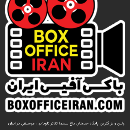
اولين و بزرگترين پايگاه خبرهاي داغ سينما تئاتر تلويزيون موسيقي در ايران