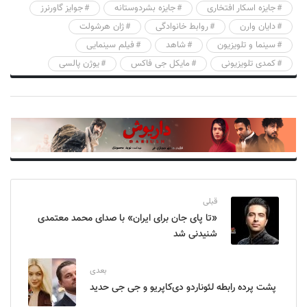
جایزه اسکار افتخاری
جایزه بشردوستانه
جوایز گاورنرز
دایان وارن
روابط خانوادگی
ژان هرشولت
سینما و تلویزیون
شاهد
فیلم سینمایی
کمدی تلویزیونی
مایکل جی فاکس
یوژن پالسی
قبلی
«تا پای جان برای ایران» با صدای محمد معتمدی
شنیدنی شد
بعدی
پشت پرده رابطه لئوناردو دی‌کاپریو و جی جی حدید