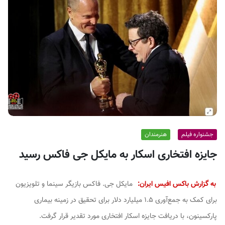
ف
ی
س
ا
ی
ر
ا
ن
جشنواره فیلم
هنرمندان
جایزه افتخاری اسکار به مایکل جی فاکس رسید
به گزارش باکس افیس ایران:
مایکل جی. فاکس بازیگر سینما و تلویزیون
برای کمک به جمع‌آوری ۱.۵ میلیارد دلار برای تحقیق در زمینه بیماری
پارکسینون، با دریافت جایزه اسکار افتخاری مورد تقدیر قرار گرفت.