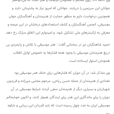
وی ادامه داد: روی سخنم با مسئولان فرهنگ و هنر است که می‌خواهم
جوانانِ این سرزمین را دریابند. جوانانی که امروز نیاز به پشتیبانی دارند و
همچنین درخواست دارم به منظور حمایت از هنرمندان و آهنگسازان جوان
موسیقی، انجمن آهنگسازان و کشف استعدادهای درخشان در این عرصه و
معرفی به ارکسترهای ملی تشکیل شود. و امیدوارم این اتفاق مبارک رخ دهد.
حمید شاهنگیان نیز در سخنانی گفت : هنر موسیقی با تلاش و پایمردی بی
دریغ هنرمندان موسیقی با وجود همه فشارها به خصوص اوایل انقلاب
همچنان استوار ایستاده است.
وی متذکر شد: در آن دوران که فشارهایی برای حذف هنر موسیقی بود
تعدادی از هنرمندان از جمله حسن ریاحی، مرحوم مجتبی میرزاده و فریدون
شهبازیان و بسیاری دیگر از هنرمندان سعی کردند شرایط موسیقی در آن
دوران را برای ماندگاری این هنر برای ایندگان هموار کنند. و اکنون خوشحالم
موسیقی ایران به عدد چهل رسیده است که باید قدردان این زیبایی و شکوه
بود.