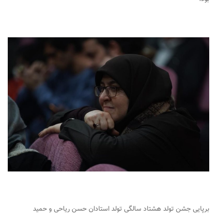
برپایی جشن تولد هشتاد سالگی تولد استادان حسن ریاحی و حمید