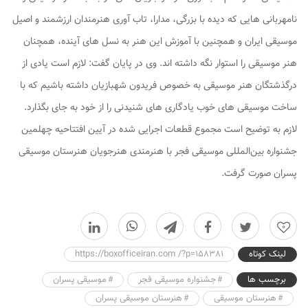
نامهربانی هایی که دیده با بزرگی، مدارا، تاب آوری هنرمندان ارزشمند و اصیل
موسیقی ایران و همچنین با آموزش این هنر به نسل های آینده، همچنان
هنر موسیقی را استوار نگه داشته اند. وی در پایان گفت: لازم است یادی از
درگذشتگان هنر موسیقی به خصوص فریدون ‌شهبازیان داشته باشیم که با
ساخت موسیقی های خوب یادگاری های شنیدنی را از خود به جای بگذارد.
لازم به توضیح است مجموع قطعات اجرایی شده در آیین افتتاحیه چهلمین
جشنواره بین‌المللی موسیقی فجر با هنرمندی هنرجویان هنرستان‌ موسیقی
پسران صورت گرفت.
0
لینک کوتاه
https://boxofficeiran.com /?p=158381
برچسب ها
جشنواره موسیقی فجر
موسیقی پسران
هنرستان موسیقی
هنرستان موسیقی پسران