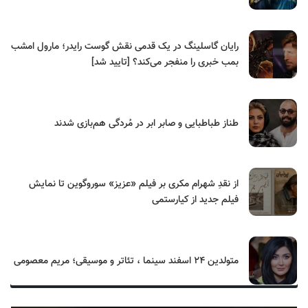
رایان گاسلینگ در یک قدمی نقش گوست رایدر؛ مارول امشب
بمب خبری را منفجر می‌کند؟ [تایید شد]
طناز طباطبایی و صابر ابر در مُردگی هم‌بازی شدند
از نقدِ شهرام مکری بر فیلم «عزیز» سوروگوین تا نمایش
فیلم جدید از کیارستمی
متولدین ۲۴ اسفند سینما ، تئاتر و موسیقی؛ مریم معصومی