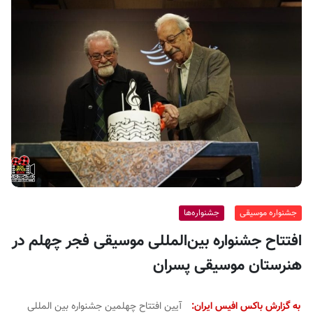
ف
ی
س
ا
ی
ر
ا
ن
جشنواره موسیقی
جشنواره‌ها
افتتاح جشنواره بین‌المللی موسیقی فجر چهلم در
هنرستان موسیقی پسران
به گزارش باکس افیس ایران:
آیین افتتاح چهلمین جشنواره بین المللی