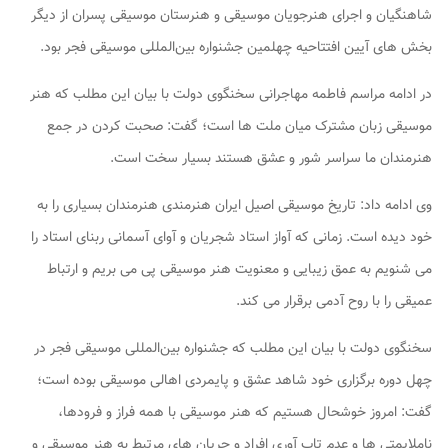
شاهنگیان و اجرای هنرجویان موسیقی و هنرستان موسیقی پسران از دیگر
بخش های آیین افتتاحیه چهلمین جشنواره بین‌المللی موسیقی فجر بود.
در ادامه مراسم فاطمه مهاجرانی سخنگوی دولت با بیان این مطلب که هنر
موسیقی زبان مشترک میان ملت ها است‌؛ گفت: صحبت کردن در جمع
هنرمندان ما سراسر شور و عشق هستند بسیار سخت است.
وی ادامه داد: تاریخ موسیقی اصیل ایران هنرمندی هنرمندان بسیاری را به
خود دیده است. زمانی که آواز استاد شجریان و آوای آسمانی ربنای استاد را
می شنویم به عمق زیبایی و معنویت هنر موسیقی پی می بریم و ارتباط
عمیقی را با روح آدمی برقرار می کند.
سخنگوی دولت با بیان این مطلب که جشنواره بین‌المللی موسیقی فجر در
چهل دوره برگزاری خود شاهد عشق و پایمردی اهالی موسیقی بوده است‌؛
گفت: امروز خوشحال هستیم که هنر موسیقی با همه فراز و فرودها،
ناملایمتی ها و عدم تاب آوری افراد و جریان های مرتبط به هنر موسیقی و