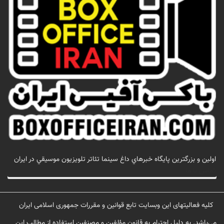
اولين و بزرگترين پايگاه خبرهاي داغ سينما تئاتر تلويزيون موسيقي در ايران
تماس با ما
کلیه فعالیتهای این وبسایت تابع قوانین و مقررات جمهوری اسلامی ایران
می‌باشد. به دلیل احترام به قانون مؤلفین و مصنفین استفاده از مطالب این