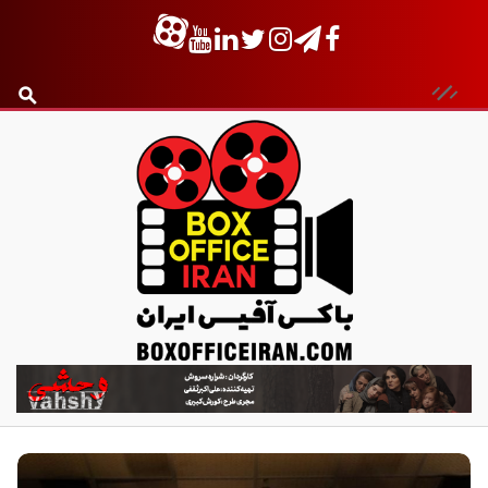
ب
ا
ک
س
آ